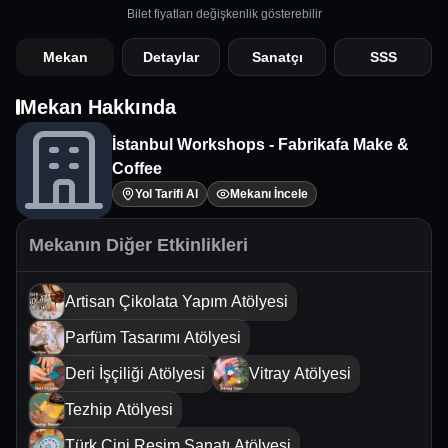
Bilet fiyatları değişkenlik gösterebilir
Mekan
Detaylar
Sanatçı
SSS
Mekan Hakkında
İstanbul Workshops - Fabrikafa Make &
Coffee
Yol Tarifi Al
Mekanı İncele
Mekanın Diğer Etkinlikleri
Artisan Çikolata Yapım Atölyesi
Parfüm Tasarımı Atölyesi
Deri İşçiliği Atölyesi
Vitray Atölyesi
Tezhip Atölyesi
Türk Çini Resim Sanatı Atölyesi