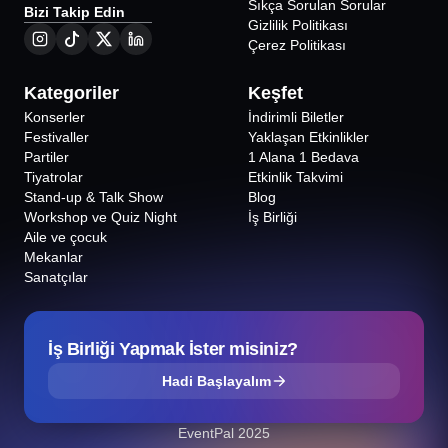
Sıkça Sorulan Sorular
Bizi Takip Edin
Gizlilik Politikası
Çerez Politikası
Kategoriler
Keşfet
Konserler
İndirimli Biletler
Festivaller
Yaklaşan Etkinlikler
Partiler
1 Alana 1 Bedava
Tiyatrolar
Etkinlik Takvimi
Stand-up & Talk Show
Blog
Workshop ve Quiz Night
İş Birliği
Aile ve çocuk
Mekanlar
Sanatçılar
İş Birliği Yapmak İster misiniz?
Hadi Başlayalım
EventPal 2025