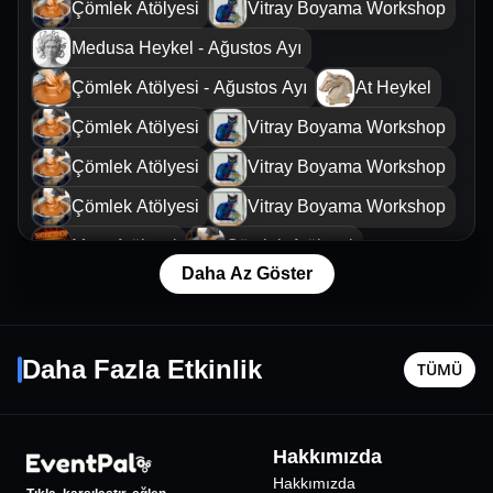
Çömlek Atölyesi
Vitray Boyama Workshop
Medusa Heykel - Ağustos Ayı
Çömlek Atölyesi - Ağustos Ayı
At Heykel
Çömlek Atölyesi
Vitray Boyama Workshop
Çömlek Atölyesi
Vitray Boyama Workshop
Çömlek Atölyesi
Vitray Boyama Workshop
Mum Atölyesi
Çömlek Atölyesi
Daha Az Göster
Vitray Boyama Workshop
Hayrettin ile Kaos Night
Ayna
31 Ekim Cmt - 17:00
5 Eylül Cm
Daha Fazla Etkinlik
TÜMÜ
İstanbul
•
Bostancı Gösteri Merkezi
İstanbul
•
1140
₺
Hakkımızda
Hakkımızda