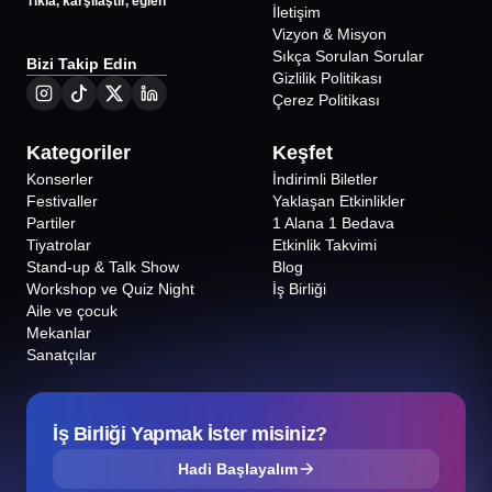
Tıkla, karşılaştır, eğlen
İletişim
Vizyon & Misyon
Sıkça Sorulan Sorular
Bizi Takip Edin
Gizlilik Politikası
Çerez Politikası
Kategoriler
Keşfet
Konserler
İndirimli Biletler
Festivaller
Yaklaşan Etkinlikler
Partiler
1 Alana 1 Bedava
Tiyatrolar
Etkinlik Takvimi
Stand-up & Talk Show
Blog
Workshop ve Quiz Night
İş Birliği
Aile ve çocuk
Mekanlar
Sanatçılar
İş Birliği Yapmak İster misiniz?
Hadi Başlayalım