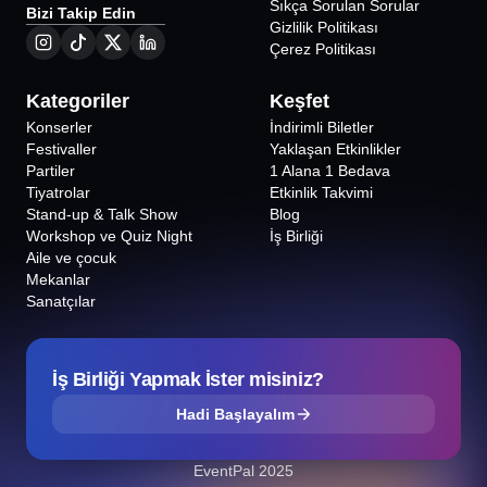
Night
Sıkça Sorulan Sorular
Bizi Takip Edin
Sanat Performance'ta Sahne Senin! - Karaoke
Gizlilik Politikası
Night
Çerez Politikası
Sanat Performance'ta Sahne Senin! - Karaoke
Night
Sanat Performance'ta Sahne Senin! - Karaoke
Kategoriler
Keşfet
Night
Konserler
İndirimli Biletler
Festivaller
Yaklaşan Etkinlikler
Partiler
1 Alana 1 Bedava
Tiyatrolar
Etkinlik Takvimi
Stand-up & Talk Show
Blog
Workshop ve Quiz Night
İş Birliği
Aile ve çocuk
Mekanlar
Sanatçılar
İş Birliği Yapmak İster misiniz?
Hadi Başlayalım
EventPal 2025