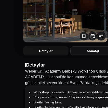
Detaylar
Sanatçı
Detaylar
Weber Grill Academy Barbekü Workshop Class 
ACADEMY , İstanbul’da konumunda gerçekleşmiş ge
güncel bilet seçeneklerini EventPal'da keşfedebil
Workshop çalışmaları 18 yaş ve üzeri katılımcılara
Programlarımız, en az 4 kişinin katılımıyla gerçe
Biletler tek kişiliktir.
Biletlerde iade ya da değişiklik kesinlikle yapılm