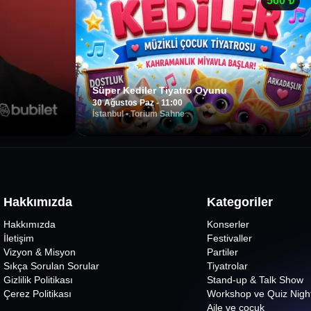
560
₺
Süper Kediler Tiyatro Oyunu
30 Ağustos Paz - 11:00
İstanbul
•
Torium Sahne
Hakkımızda
Kategoriler
Hakkımızda
Konserler
İletişim
Festivaller
Vizyon & Misyon
Partiler
Sıkça Sorulan Sorular
Tiyatrolar
Gizlilik Politikası
Stand-up & Talk Show
Çerez Politikası
Workshop ve Quiz Nigh
Aile ve çocuk