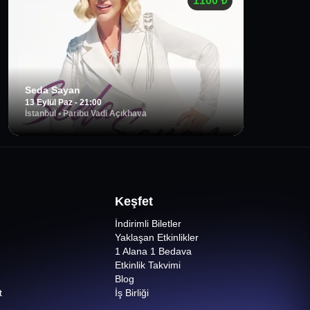
1100
₺
Seda Sayan
13 Eylül Paz - 21:00
İstanbul
•
Paribu Vadi Açıkhava
Keşfet
İndirimli Biletler
Yaklaşan Etkinlikler
1 Alana 1 Bedava
Etkinlik Takvimi
Blog
t
İş Birliği