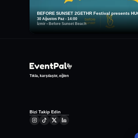
BEFORE SUNSET 2GETHR Festival presents H
30 Ağustos Paz - 14:00
İzmir
•
Before Sunset Beach
Tıkla, karşılaştır, eğlen
Bizi Takip Edin