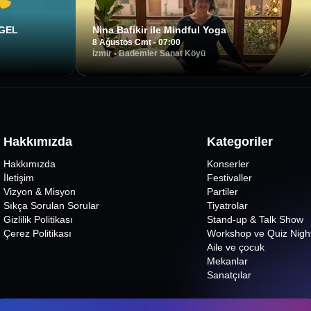
Nina Bafikir ile Mindful Yoga
UGEL
8 Ağustos Cmt - 07:00
İzmir
•
Bademler Sanat Köyü
Hakkımızda
Kategoriler
Hakkımızda
Konserler
İletişim
Festivaller
Vizyon & Misyon
Partiler
Sıkça Sorulan Sorular
Tiyatrolar
Gizlilik Politikası
Stand-up & Talk Show
Çerez Politikası
Workshop ve Quiz Nigh
Aile ve çocuk
Mekanlar
Sanatçılar