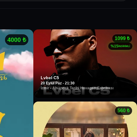
1099
₺
4000
₺
%
15
İNDİRİMLİ
Lvbel C5
20 Eylül Paz - 21:30
İzmir
•
Alsancak Tarihi Havagazı Fabrikası
560
₺