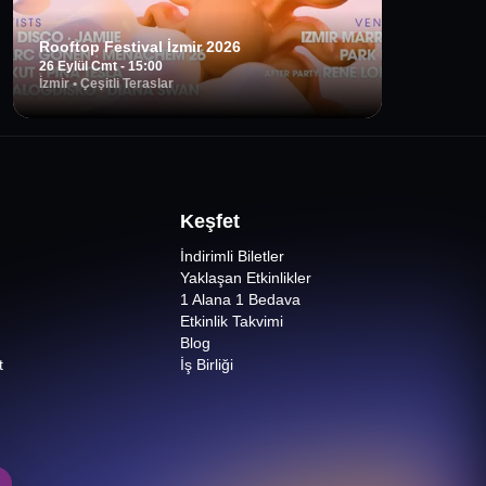
Rooftop Festival İzmir 2026
26 Eylül Cmt - 15:00
İzmir
•
Çeşitli Teraslar
Keşfet
İndirimli Biletler
Yaklaşan Etkinlikler
1 Alana 1 Bedava
Etkinlik Takvimi
Blog
t
İş Birliği