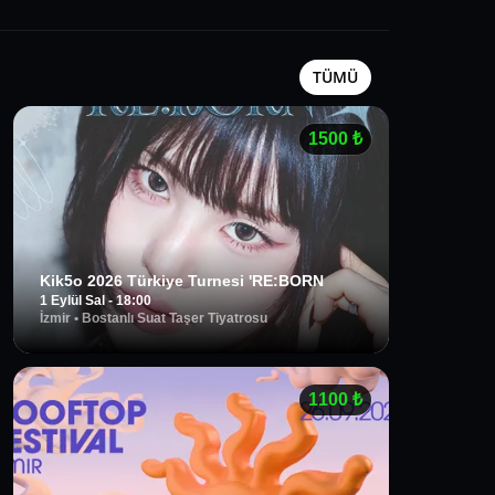
TÜMÜ
1500
₺
Kik5o 2026 Türkiye Turnesi 'RE:BORN
1 Eylül Sal - 18:00
İzmir
•
Bostanlı Suat Taşer Tiyatrosu
1100
₺