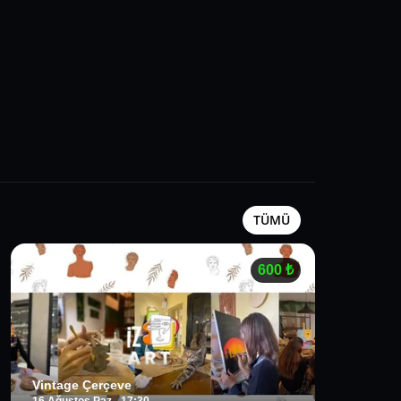
TÜMÜ
600
₺
Vintage Çerçeve