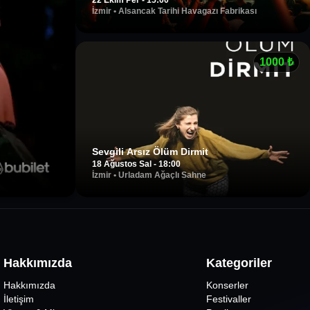
22 Ekim Per - 15:00
İzmir
•
Alsancak Tarihi Havagazı Fabrikası
1000
₺
Sevgili Arsız Ölüm Dirmit
18 Ağustos Sal - 18:00
İzmir
•
Urladam Ağaçlı Sahne
Hakkımızda
Kategoriler
Hakkımızda
Konserler
İletişim
Festivaller