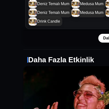
Deniz Temalı Mum
Medusa Mum
Deniz Temalı Mum
Medusa Mum
Drink Candle
Da
Daha Fazla Etkinlik