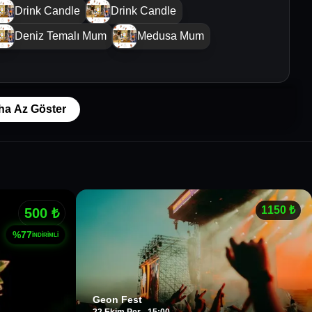
Drink Candle
Drink Candle
Deniz Temalı Mum
Medusa Mum
ha Az Göster
1150
₺
500
₺
%
77
İNDİRİMLİ
Geon Fest