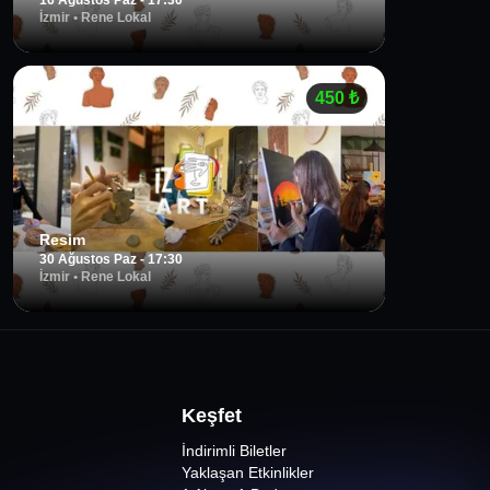
16 Ağustos Paz - 17:30
İzmir
•
Rene Lokal
450
₺
Resim
30 Ağustos Paz - 17:30
İzmir
•
Rene Lokal
Keşfet
İndirimli Biletler
Yaklaşan Etkinlikler