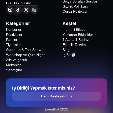
Sıkça Sorulan Sorular
Bizi Takip Edin
Gizlilik Politikası
Çerez Politikası
Kategoriler
Keşfet
Konserler
İndirimli Biletler
Festivaller
Yaklaşan Etkinlikler
Partiler
1 Alana 1 Bedava
Tiyatrolar
Etkinlik Takvimi
Stand-up & Talk Show
Blog
Workshop ve Quiz Night
İş Birliği
Aile ve çocuk
Mekanlar
Sanatçılar
İş Birliği Yapmak İster misiniz?
Hadi Başlayalım
EventPal 2025