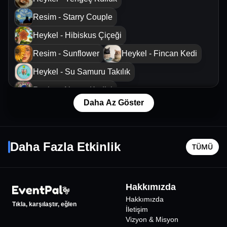
Resim - Starry Couple
Heykel - Hibiskus Çiçeği
Resim - Sunflower
Heykel - Fincan Kedi
Heykel - Su Samuru Takılık
Resim - Alaçatı Kedisi
Daha Az Göster
Heykel - Küçük Prens
Murat Dalkılıç Konseri
Heykel -
Resim - Denize Doğru
Heykel - Baby Yoda
21 Ağustos Cum - 22:45
16 Ağusto
Daha Fazla Etkinlik
Heykel - Kedi Kase
TÜMÜ
İzmir
•
OM Paparazzi
İzmir
•
Resim - Van Gogh'un Evi
875
₺
Heykel - Güneş Tütsülük
Hakkımızda
Resim - Dört Nala Aşk
Hakkımızda
Tıkla, karşılaştır, eğlen
İletişim
Vizyon & Misyon