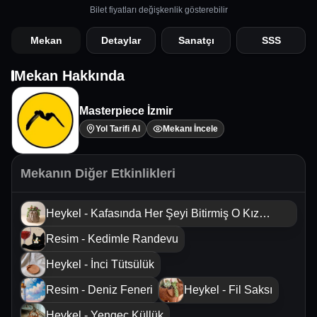
Bilet fiyatları değişkenlik gösterebilir
Mekan
Detaylar
Sanatçı
SSS
Mekan Hakkında
Masterpiece İzmir
Yol Tarifi Al
Mekanı İncele
Mekanın Diğer Etkinlikleri
Heykel - Kafasında Her Şeyi Bitirmiş O Kız
Saksısı
Resim - Kedimle Randevu
Heykel - İnci Tütsülük
Resim - Deniz Feneri
Heykel - Fil Saksı
Heykel - Yengeç Küllük