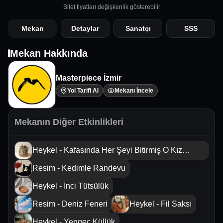
Bilet fiyatları değişkenlik gösterebilir
Mekan
Detaylar
Sanatçı
SSS
Mekan Hakkında
Masterpiece İzmir
Yol Tarifi Al
Mekanı İncele
Mekanın Diğer Etkinlikleri
Heykel - Kafasında Her Şeyi Bitirmiş O Kız
Saksısı
Resim - Kedimle Randevu
Heykel - İnci Tütsülük
Resim - Deniz Feneri
Heykel - Fil Saksı
Heykel - Yengeç Küllük