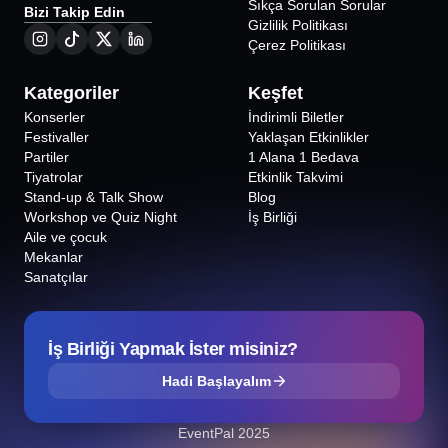
Sıkça Sorulan Sorular
Bizi Takip Edin
Gizlilik Politikası
Çerez Politikası
Kategoriler
Keşfet
Konserler
İndirimli Biletler
Festivaller
Yaklaşan Etkinlikler
Partiler
1 Alana 1 Bedava
Tiyatrolar
Etkinlik Takvimi
Stand-up & Talk Show
Blog
Workshop ve Quiz Night
İş Birliği
Aile ve çocuk
Mekanlar
Sanatçılar
İş Birliği Yapmak İster misiniz?
Hadi Başlayalım
EventPal 2025