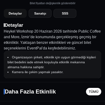
Bilet fiyatları değişkenlik gösterebilir
Detaylar
Sanatçı
SSS
Detaylar
Heykel Workshop 20 Haziran 2026 tarihinde Public Coffee
and More, İzmir’de konumunda gerçekleşmiş geçmiş bir
etkinliktir. Yaklaşan benzer etkinlikleri ve güncel bilet
seçeneklerini EventPal'da keşfedebilirsiniz.
Organizasyon şirketi, etkinlik için uygun görmediği kişileri
bilet bedelini iade etmek koşuluyla etkinlik mekanına
almama hakkına sahiptir.
Kamera ile çekim yapmak yasaktır.
Tekir Konseri
Aşk Lis
15 Ekim Per - 21:00
25 Ağusto
Daha Fazla Etkinlik
TÜMÜ
İzmir
•
SoldOut Performance Hall
İzmir
•
Ayf