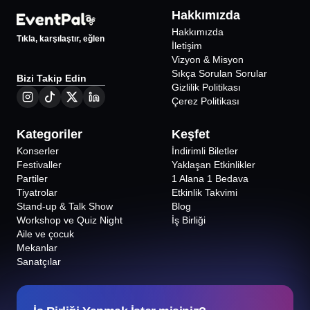
375
₺
Hakkımızda
%
25
İNDİRİMLİ
Hakkımızda
Tıkla, karşılaştır, eğlen
İletişim
Vizyon & Misyon
Sıkça Sorulan Sorular
Bizi Takip Edin
Gizlilik Politikası
Çerez Politikası
Kategoriler
Keşfet
Konserler
İndirimli Biletler
Festivaller
Yaklaşan Etkinlikler
Partiler
1 Alana 1 Bedava
Tiyatrolar
Etkinlik Takvimi
Stand-up & Talk Show
Blog
Workshop ve Quiz Night
İş Birliği
Aile ve çocuk
Mekanlar
Sanatçılar