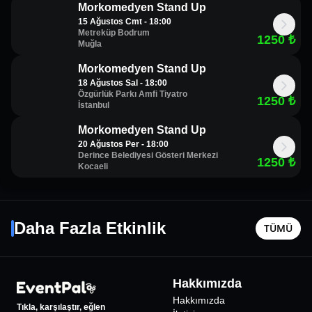
Morkomedyen Stand Up
Maşa ile Koca Ayı Sürpriz Gösteri
15 Ağustos Cmt - 18:00
Kuğu Gölü Çocuk Balesi
Metreküp Bodrum
1250
₺
Muğla
Morkomedyen Stand Up
18 Ağustos Sal - 18:00
Özgürlük Parkı Amfi Tiyatro
1250
₺
İstanbul
Morkomedyen Stand Up
20 Ağustos Per - 18:00
Derince Belediyesi Gösteri Merkezi
1250
₺
Kocaeli
Gömercin Kuşları Sahnede - Ayşe Balıbey ve
Özgür Tu
Kaan Sekban
10 Eylül Per - 20:30
26 Ağusto
Daha Fazla Etkinlik
TÜMÜ
İzmir
•
Bostanlı Suat Taşer Tiyatrosu
İzmir
•
Url
1125
₺
Hakkımızda
%
18
İNDİRİMLİ
Hakkımızda
Tıkla, karşılaştır, eğlen