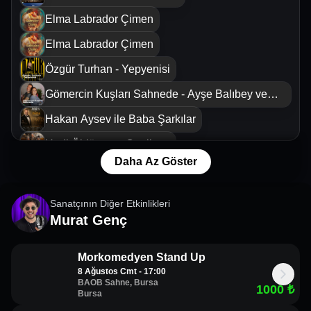
Elma Labrador Çimen
Elma Labrador Çimen
Özgür Turhan - Yepyenisi
Gömercin Kuşları Sahnede - Ayşe Balıbey ve
Kaan Sekban
Hakan Aysev ile Baba Şarkılar
Hadi Öldürsene Canikom
Daha Az Göster
Hadi Öldürsene Canikom
Musti Kusti - Stand Up (Yeni Gösteri)
Sanatçının Diğer Etkinlikleri
Murat Genç
Konken Partisi Tiyatro Oyunu
Ziynet Sali
The Illusionist - Enver Ertaş
Yol ve Ötesi
Morkomedyen Stand Up
Yaşlı Amca
8 Ağustos Cmt - 17:00
BAOB Sahne, Bursa
1000
₺
Cem Erdost İleri ile PortakalAltı Buluşmaları
Bursa