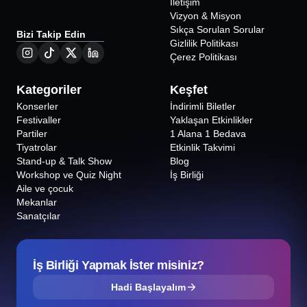
İletişim
Vizyon & Misyon
Sıkça Sorulan Sorular
Bizi Takip Edin
Gizlilik Politikası
Çerez Politikası
Kategoriler
Keşfet
Konserler
İndirimli Biletler
Festivaller
Yaklaşan Etkinlikler
Partiler
1 Alana 1 Bedava
Tiyatrolar
Etkinlik Takvimi
Stand-up & Talk Show
Blog
Workshop ve Quiz Night
İş Birliği
Aile ve çocuk
Mekanlar
Sanatçılar
İş Birliği Yapmak İster misiniz?
Hadi Başlayalım