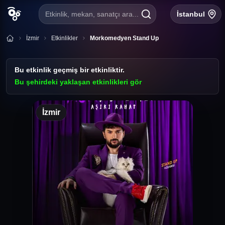
Etkinlik, mekan, sanatçı ara...
İstanbul
İzmir
Etkinlikler
Morkomedyen Stand Up
Bu etkinlik geçmiş bir etkinliktir.
Bu şehirdeki yaklaşan etkinlikleri gör
Murat Genç
İzmir