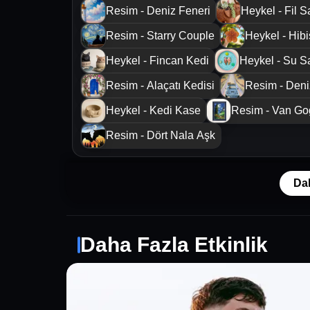
Resim - Deniz Feneri
Heykel - Fil S
Resim - Starry Couple
Heykel - Hib
Heykel - Fincan Kedi
Heykel - Su S
Resim - Alaçatı Kedisi
Resim - Den
Heykel - Kedi Kase
Resim - Van Go
Resim - Dört Nala Aşk
Da
Daha Fazla Etkinlik