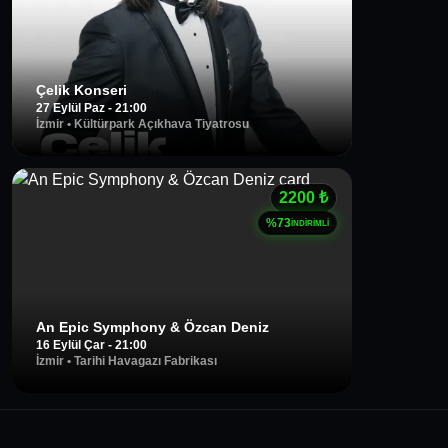
Çelik Konseri
27 Eylül Paz - 21:00
İzmir
•
Kültürpark Açıkhava Tiyatrosu
2200
₺
%
73
İNDİRİMLİ
An Epic Symphony & Özcan Deniz
16 Eylül Çar - 21:00
İzmir
•
Tarihi Havagazı Fabrikası