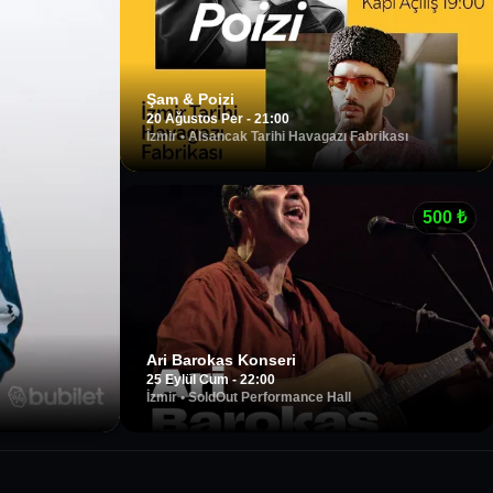
Şam & Poizi
20 Ağustos Per - 21:00
İzmir
•
Alsancak Tarihi Havagazı Fabrikası
500
₺
Ari Barokas Konseri
25 Eylül Cum - 22:00
İzmir
•
SoldOut Performance Hall