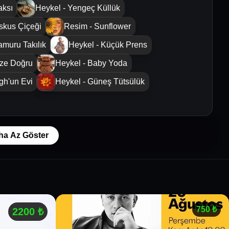
aksı
Heykel - Yengeç Küllük
iskus Çiçeği
Resim - Sunflower
amuru Takılık
Heykel - Küçük Prens
ize Doğru
Heykel - Baby Yoda
gh'un Evi
Heykel - Güneş Tütsülük
ha Az Göster
750
₺
2200
₺