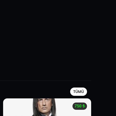
TÜMÜ
750
₺