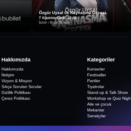
Özgür Uysal ile Kaynaşma Gecesi
7 Ağustos Cum - 20:30
İzmir
•
Büfe Yelken
Hakkımızda
Kategoriler
Hakkımızda
Konserler
İletişim
Festivaller
Vizyon & Misyon
Partiler
Sıkça Sorulan Sorular
Tiyatrolar
Gizlilik Politikası
Stand-up & Talk Show
Çerez Politikası
Workshop ve Quiz Nigh
Aile ve çocuk
Mekanlar
Sanatçılar