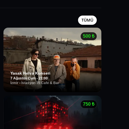
TÜMÜ
500
₺
Yasak Helva Konseri
7 Ağustos Cum - 21:00
İzmir
•
İstasyon 35 Cafe & Bar
750
₺