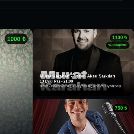
1100
₺
1000
₺
%
88
İNDİRİMLİ
Murat Karahan - Sezen Aksu Şarkıları
13 Eylül Paz - 21:00
İzmir
•
Bornova Aşık Veysel Açıkhava Tiyatrosu
750
₺