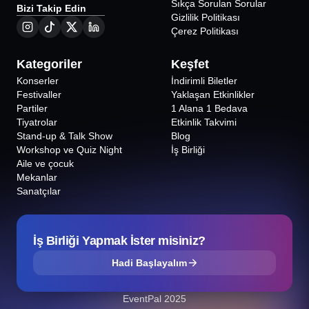
Sıkça Sorulan Sorular
Bizi Takip Edin
Gizlilik Politikası
Çerez Politikası
Kategoriler
Keşfet
Konserler
İndirimli Biletler
Festivaller
Yaklaşan Etkinlikler
Partiler
1 Alana 1 Bedava
Tiyatrolar
Etkinlik Takvimi
Stand-up & Talk Show
Blog
Workshop ve Quiz Night
İş Birliği
Aile ve çocuk
Mekanlar
Sanatçılar
İş Birliği Yapmak İster misiniz?
Hadi Başlayalım
EventPal 2025