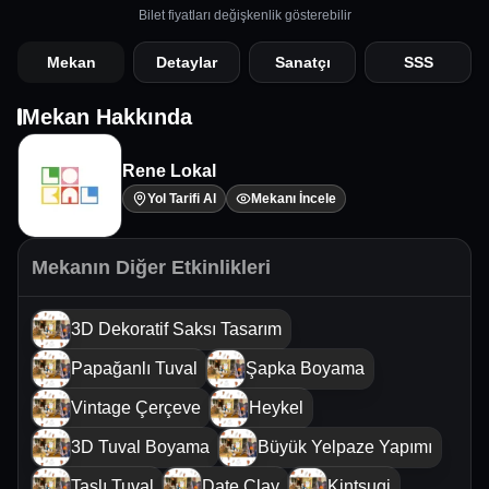
Bilet fiyatları değişkenlik gösterebilir
Mekan
Detaylar
Sanatçı
SSS
Mekan Hakkında
Rene Lokal
Yol Tarifi Al
Mekanı İncele
Mekanın Diğer Etkinlikleri
3D Dekoratif Saksı Tasarım
Papağanlı Tuval
Şapka Boyama
Vintage Çerçeve
Heykel
3D Tuval Boyama
Büyük Yelpaze Yapımı
Taşlı Tuval
Date Clay
Kintsugi