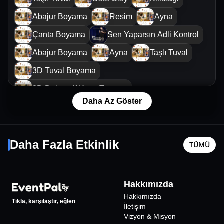
Abajur Boyama
Resim
Ayna
Çanta Boyama
Sen Yaparsın Adli Kontrol
Abajur Boyama
Ayna
Taşlı Tuval
3D Tuval Boyama
3D Dekoratif Kase Tasarım
Daha Az Göster
Adamlar Konseri
Ayta Söz
13 Ağustos Per - 21:00
28 Ağusto
Daha Fazla Etkinlik
TÜMÜ
İzmir
•
Kültürpark Açıkhava Tiyatrosu
İzmir
•
Joy
950
₺
Hakkımızda
%
24
İNDİRİMLİ
Hakkımızda
Tıkla, karşılaştır, eğlen
İletişim
Vizyon & Misyon