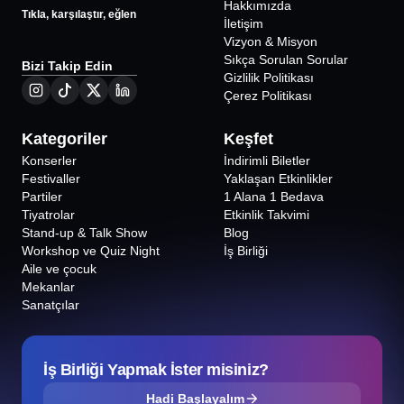
Hakkımızda
Tıkla, karşılaştır, eğlen
İletişim
Vizyon & Misyon
Sıkça Sorulan Sorular
Bizi Takip Edin
Gizlilik Politikası
Çerez Politikası
Kategoriler
Keşfet
Konserler
İndirimli Biletler
Festivaller
Yaklaşan Etkinlikler
Partiler
1 Alana 1 Bedava
Tiyatrolar
Etkinlik Takvimi
Stand-up & Talk Show
Blog
Workshop ve Quiz Night
İş Birliği
Aile ve çocuk
Mekanlar
Sanatçılar
İş Birliği Yapmak İster misiniz?
Hadi Başlayalım