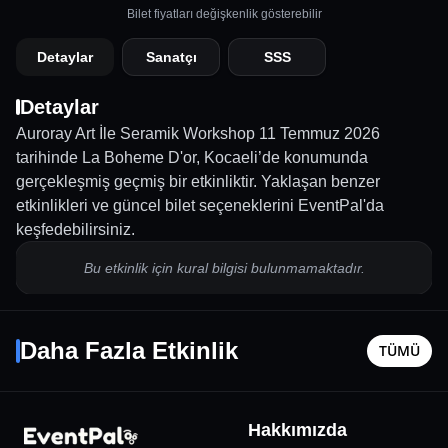
Bilet fiyatları değişkenlik gösterebilir
Detaylar
Sanatçı
SSS
Detaylar
Auroray Art İle Seramik Workshop 11 Temmuz 2026
tarihinde La Boheme D'or, Kocaeli’de konumunda
gerçekleşmiş geçmiş bir etkinliktir. Yaklaşan benzer
etkinlikleri ve güncel bilet seçeneklerini EventPal'da
keşfedebilirsiniz.
Bu etkinlik için kural bilgisi bulunmamaktadır.
Lvbel C5 Konseri
Derya B
27 Eylül Paz - 21:00
24 Eylül P
Daha Fazla Etkinlik
TÜMÜ
Kocaeli
•
Kocaeli Derince Belediyesi Gösteri Merkezi
Kocaeli
•
800
₺
Hakkımızda