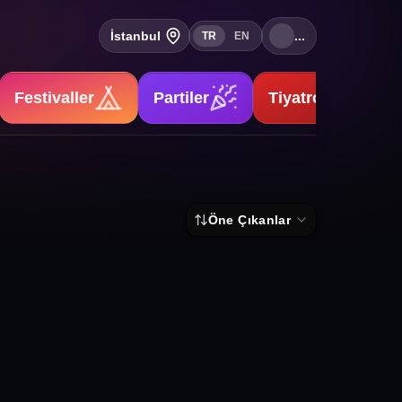
İstanbul
...
TR
EN
Festivaller
Partiler
Tiyatrolar
Öne Çıkanlar