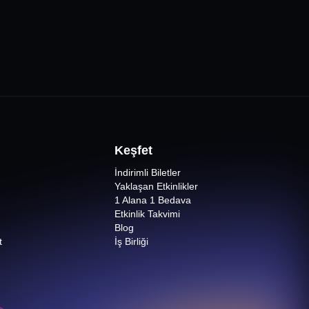
Keşfet
İndirimli Biletler
Yaklaşan Etkinlikler
1 Alana 1 Bedava
Etkinlik Takvimi
Blog
t
İş Birliği