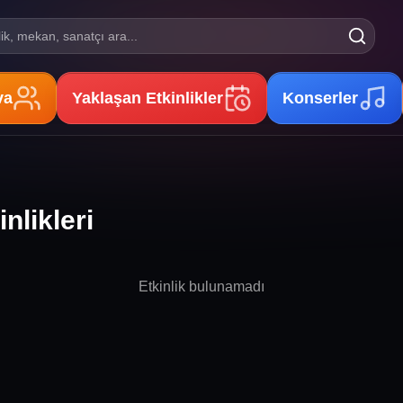
lik, mekan, sanatçı ara...
va
Yaklaşan Etkinlikler
Konserler
nlikleri
Etkinlik bulunamadı