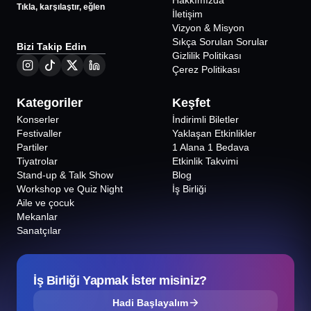
Hakkımızda
Tıkla, karşılaştır, eğlen
İletişim
Vizyon & Misyon
Sıkça Sorulan Sorular
Bizi Takip Edin
Gizlilik Politikası
Çerez Politikası
Kategoriler
Keşfet
Konserler
İndirimli Biletler
Festivaller
Yaklaşan Etkinlikler
Partiler
1 Alana 1 Bedava
Tiyatrolar
Etkinlik Takvimi
Stand-up & Talk Show
Blog
Workshop ve Quiz Night
İş Birliği
Aile ve çocuk
Mekanlar
Sanatçılar
İş Birliği Yapmak İster misiniz?
Hadi Başlayalım