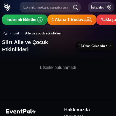
Etkinlik, mekan, sanatçı ara...
İstanbul
İndirimli Biletler
1 Alana 1 Bedava
Yaklaşa
Siirt Aile ve Çocuk Etkinlikleri
Siirt
Aile ve çocuk etkinlikleri
Siirt Aile ve Çocuk
Öne Çıkanlar
Etkinlikleri
Etkinlik bulunamadı
Hakkımızda