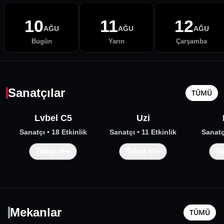
10
11
12
AĞU
AĞU
AĞU
Bugün
Yarın
Çarşamba
Sanatçılar
TÜMÜ
Lvbel C5
Uzi
Sanatçı
• 18 Etkinlik
Sanatçı
• 11 Etkinlik
Sanatç
+
+
Takip et
Takip et
Ta
Mekanlar
TÜMÜ