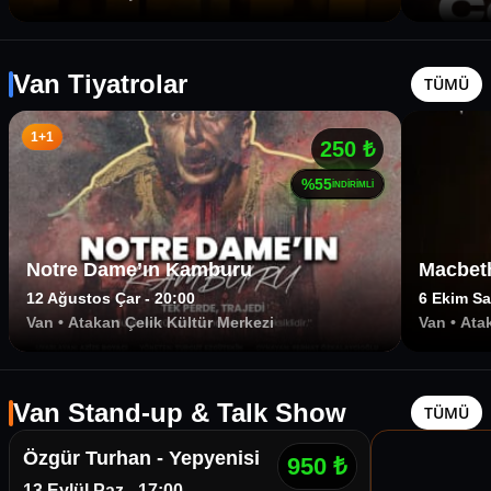
Van Tiyatrolar
TÜMÜ
1+1
250
₺
%
55
İNDİRİMLİ
Notre Dame’ın Kamburu
Macbet
12 Ağustos Çar - 20:00
6 Ekim Sa
Van
•
Atakan Çelik Kültür Merkezi
Van
•
Ata
Van
Van Stand-up & Talk Show
TÜMÜ
Özgür Turhan - Yepyenisi
950
₺
13 Eylül Paz - 17:00