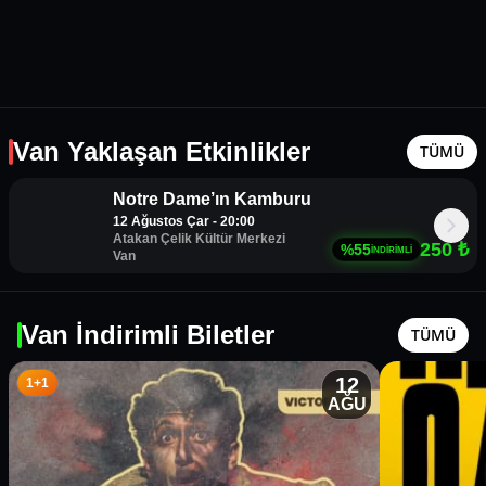
Van Yaklaşan Etkinlikler
TÜMÜ
Notre Dame’ın Kamburu
12 Ağustos Çar - 20:00
Atakan Çelik Kültür Merkezi
1+1
250
₺
%
55
İNDİRİMLİ
Van
Van İndirimli Biletler
TÜMÜ
12
1+1
AĞU