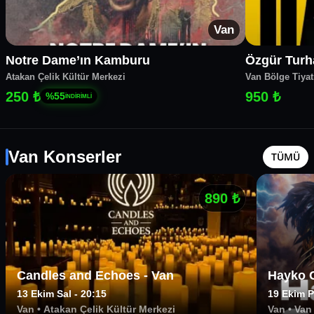
Van
Notre Dame’ın Kamburu
Özgür Turh
Atakan Çelik Kültür Merkezi
Van Bölge Tiya
250 ₺
950 ₺
%
55
İNDİRİMLİ
Van Konserler
TÜMÜ
890
₺
Candles and Echoes - Van
Hayko C
13 Ekim Sal - 20:15
19 Ekim P
Van
•
Atakan Çelik Kültür Merkezi
Van
•
Van