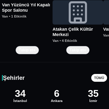
Van Yüzüncü Yıl Kapalı
Spor Salonu
Van
•
1 Etkinlik
Atakan Çelik Kültür
Va
Merkezi
Va
Van
•
4 Etkinlik
+
+
Takip et
Takip et
Şehirler
TÜMÜ
34
6
35
İstanbul
Ankara
İzmir