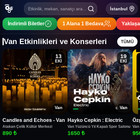
Etkinlik, mekan, sanatçı ara...
İstanbul
İndirimli Biletler
1 Alana 1 Bedava
Yaklaşa
Van Etkinlikleri ve Konserleri
TÜMÜ
13
19
EKİ
EKİ
Van
Van
Candles and Echoes - Van
Hayko Cepkin : Electric
Özg
Atakan Çelik Kültür Merkezi
Van Yüzüncü Yıl Kapalı Spor Salonu
Van 
890 ₺
1650 ₺
95