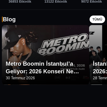
36853
Etkinlik
13122
Etkinlik
9072
Etkinlik
Blog
TÜMÜ
Metro Boomin İstanbul’a
İstan
Geliyor: 2026 Konseri Ne
2026
Zaman, Nerede, Bilet Nasıl
SUNM
30 Temmuz 2026
28 Tem
Alınır?
Biletl