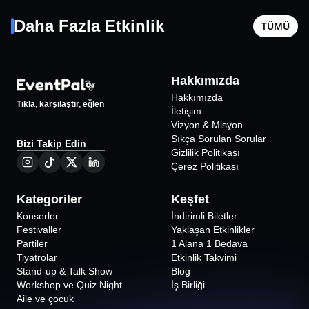
29 Eylül Sal - 21:00
9 Ekim Cu
Daha Fazla Etkinlik
TÜMÜ
Ankara
•
Oran Açıkhava Sahnesi
Ankara
•
1870
₺
Hakkımızda
%
2
İNDİRİMLİ
Hakkımızda
Tıkla, karşılaştır, eğlen
İletişim
Vizyon & Misyon
Sıkça Sorulan Sorular
Bizi Takip Edin
Gizlilik Politikası
Çerez Politikası
Kategoriler
Keşfet
Konserler
İndirimli Biletler
Festivaller
Yaklaşan Etkinlikler
Partiler
1 Alana 1 Bedava
Tiyatrolar
Etkinlik Takvimi
Stand-up & Talk Show
Blog
Workshop ve Quiz Night
İş Birliği
Aile ve çocuk