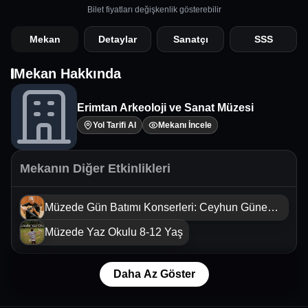
Bilet fiyatları değişkenlik gösterebilir
Mekan
Detaylar
Sanatçı
SSS
Mekan Hakkında
Erimtan Arkeoloji ve Sanat Müzesi
Yol Tarifi Al
Mekanı İncele
Mekanın Diğer Etkinlikleri
Müzede Gün Batımı Konserleri: Ceyhun Güneş
Flamenko Quartet
Müzede Yaz Okulu 8-12 Yaş
Daha Az Göster
Mustafa Sandal Konseri
Leyla T