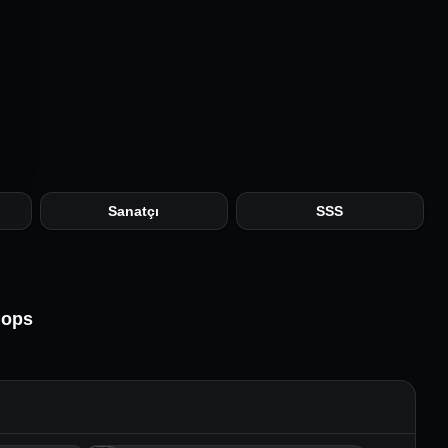
Sanatçı
SSS
hops