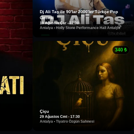
Dj Ali Taş ile 90'lar 2000'ler Türkçe Pop
Gecesi
19 Ağustos Çar - 22:00
Antalya
•
Holly Stone Performance Hall Antalya
340
₺
Çiçu
29 Ağustos Cmt - 17:30
Antalya
•
Tiyatro Özgün Sahnesi