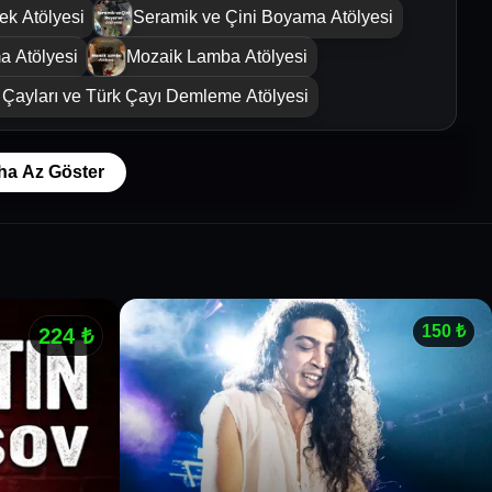
k Atölyesi
Seramik ve Çini Boyama Atölyesi
a Atölyesi
Mozaik Lamba Atölyesi
Çayları ve Türk Çayı Demleme Atölyesi
ha Az Göster
150
₺
224
₺