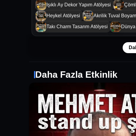
Işıklı Ay Dekor Yapım Atölyesi
Çömle
Heykel Atölyesi
Akrilik Tuval Boyam
Takı Charm Tasarım Atölyesi
Dünya 
Da
Daha Fazla Etkinlik