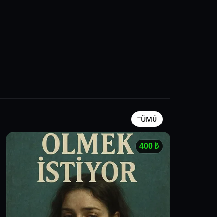
TÜMÜ
400
₺