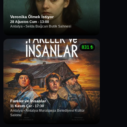
Veronika Ölmek İstiyor
28 Ağustos Cum - 13:00
Antalya
•
Selda Bağcan Butik Sahnesi
831
₺
Fareler ve İnsanlar
11 Kasım Çar - 17:30
Antalya
•
Antalya Muratpaşa Belediyesi Kültür
Salonu