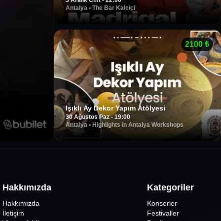
5 Aralık Cmt - 22:00
Antalya
•
The Bar Kaleiçi
2100
₺
Işıklı Ay Dekor Yapım Atölyesi
30 Ağustos Paz - 19:00
Antalya
•
Highlights in Antalya Workshops
Hakkımızda
Kategoriler
Hakkımızda
Konserler
İletişim
Festivaller