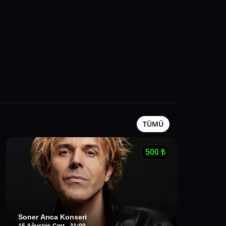
TÜMÜ
500
₺
Soner Arıca Konseri