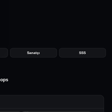
Sanatçı
SSS
hops