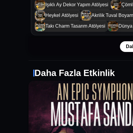
Işıklı Ay Dekor Yapım Atölyesi
Çömle
Heykel Atölyesi
Akrilik Tuval Boyam
Takı Charm Tasarım Atölyesi
Dünya 
Da
Daha Fazla Etkinlik