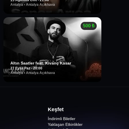
15 Ağustos Cmt - 21:00
Antalya
•
Antalya Açıkhava
500
₺
Altın Saatler feat. Kıvanç Kasar
27 Eylül Paz - 20:00
Antalya
•
Antalya Açıkhava
Keşfet
İndirimli Biletler
Yaklaşan Etkinlikler