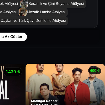
k Atölyesi
Seramik ve Çini Boyama Atölyesi
a Atölyesi
Mozaik Lamba Atölyesi
Çayları ve Türk Çayı Demleme Atölyesi
ha Az Göster
400
₺
1430
₺
Madrigal Konseri