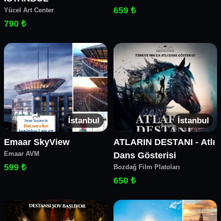
659 ₺
Yücel Art Center
790 ₺
İstanbul
İstanbul
Emaar SkyView
ATLARIN DESTANI - Atlı
Emaar AVM
Dans Gösterisi
599 ₺
Bozdağ Film Platoları
650 ₺