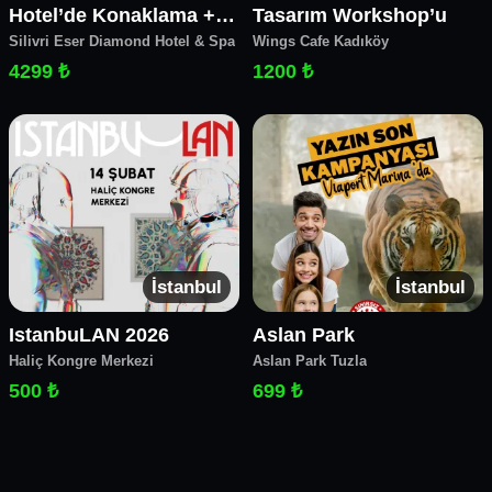
Hotel’de Konaklama +
Tasarım Workshop’u
Silivri Eser Diamond Hotel & Spa
Wings Cafe Kadıköy
Aquapark
4299 ₺
1200 ₺
İstanbul
İstanbul
IstanbuLAN 2026
Aslan Park
Haliç Kongre Merkezi
Aslan Park Tuzla
500 ₺
699 ₺