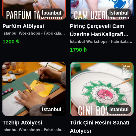
İstanbul
İstanbul
Parfüm Atölyesi
Pirinç Çerçeveli Cam
İstanbul Workshops - Fabrikafa
Üzerine Hat/Kaligrafi
Make&Coffee
1200 ₺
İstanbul Workshops - Fabrikafa
Sanatı Atölyesi
Make&Coffee
1790 ₺
İstanbul
İstanbul
Tezhip Atölyesi
Türk Çini Resim Sanatı
İstanbul Workshops - Fabrikafa
Atölyesi
Make&Coffee