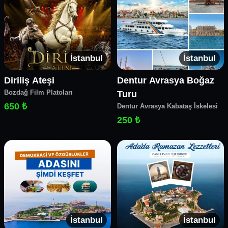
İstanbul
İstanbul
Diriliş Ateşi
Dentur Avrasya Boğaz
Bozdağ Film Platoları
Turu
650 ₺
Dentur Avrasya Kabataş İskelesi
250 ₺
İstanbul
İstanbul