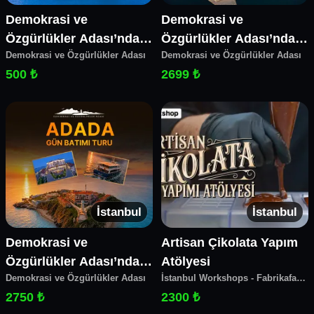
Demokrasi ve
Demokrasi ve
Özgürlükler Adası’nda 1
Özgürlükler Adası’nda
Demokrasi ve Özgürlükler Adası
Demokrasi ve Özgürlükler Adası
Günlük Tur
Geleneksel Ramazan
500 ₺
2699 ₺
Lezzetleri
İstanbul
İstanbul
Demokrasi ve
Artisan Çikolata Yapım
Özgürlükler Adası’nda
Atölyesi
Demokrasi ve Özgürlükler Adası
İstanbul Workshops - Fabrikafa
Yemekli Dolunay Turu
Make&Coffee
2750 ₺
2300 ₺