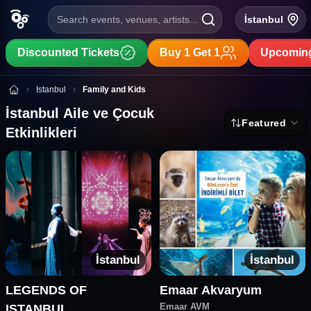
Search events, venues, artists...
İstanbul
Discounted Tickets
Buy 1 Get 1
Upcoming
İstanbul Aile ve Çocuk Etkinlikleri
Istanbul
Family and Kids
İstanbul Aile ve Çocuk
Featured
Etkinlikleri
İstanbul
İstanbul
LEGENDS OF
Emaar Akvaryum
Emaar AVM
ISTANBUL