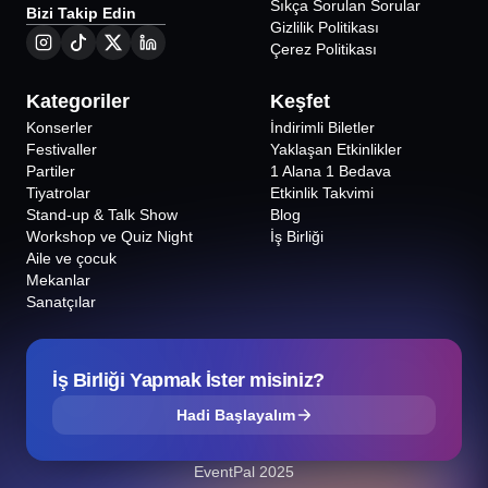
Sıkça Sorulan Sorular
Bizi Takip Edin
Gizlilik Politikası
Çerez Politikası
Kategoriler
Keşfet
Konserler
İndirimli Biletler
Festivaller
Yaklaşan Etkinlikler
Partiler
1 Alana 1 Bedava
Tiyatrolar
Etkinlik Takvimi
Stand-up & Talk Show
Blog
Workshop ve Quiz Night
İş Birliği
Aile ve çocuk
Mekanlar
Sanatçılar
İş Birliği Yapmak İster misiniz?
Hadi Başlayalım
EventPal 2025