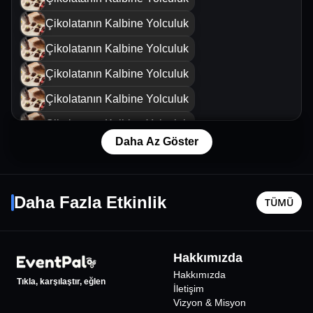
Çikolatanın Kalbine Yolculuk
Çikolatanın Kalbine Yolculuk
Çikolatanın Kalbine Yolculuk
Çikolatanın Kalbine Yolculuk
Çikolatanın Kalbine Yolculuk
Daha Az Göster
Çikolatanın Kalbine Yolculuk
Neşeli Gazino
Çikolata
Çikolatanın Kalbine Yolculuk
22 Ağustos Cmt - 20:30
13 Ağusto
Daha Fazla Etkinlik
Çikolatanın Kalbine Yolculuk
TÜMÜ
İstanbul
•
Cafe Theatre Koşuyolu
İstanbul
•
400
₺
Hakkımızda
%
12
İNDİRİMLİ
Hakkımızda
Tıkla, karşılaştır, eğlen
İletişim
Vizyon & Misyon