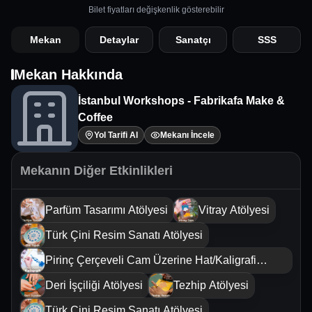
Bilet fiyatları değişkenlik gösterebilir
Mekan
Detaylar
Sanatçı
SSS
Mekan Hakkında
İstanbul Workshops - Fabrikafa Make &
Coffee
Yol Tarifi Al
Mekanı İncele
Mekanın Diğer Etkinlikleri
Parfüm Tasarımı Atölyesi
Vitray Atölyesi
Türk Çini Resim Sanatı Atölyesi
Pirinç Çerçeveli Cam Üzerine Hat/Kaligrafi
Sanatı Atölyesi
Deri İşçiliği Atölyesi
Tezhip Atölyesi
Türk Çini Resim Sanatı Atölyesi