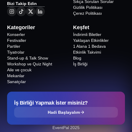
Sıkça Sorulan Sorular
Bizi Takip Edin
Gizlilik Politikası
Çerez Politikası
Kategoriler
Keşfet
Konserler
İndirimli Biletler
Festivaller
Yaklaşan Etkinlikler
Partiler
1 Alana 1 Bedava
Tiyatrolar
Etkinlik Takvimi
Stand-up & Talk Show
Blog
Workshop ve Quiz Night
İş Birliği
Aile ve çocuk
Mekanlar
Sanatçılar
İş Birliği Yapmak İster misiniz?
Hadi Başlayalım
EventPal 2025