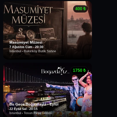
400
₺
Masumiyet Müzesi
7 Ağustos Cum - 20:30
İstanbul
•
Bakırköy Butik Sahne
1750
₺
Bu Gece Boğazdayız - Eylül
22 Eylül Sal - 20:15
İstanbul
•
Tosun Paşa Gemisi