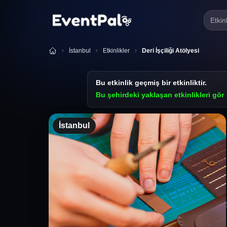
Etkin
İstanbul
Etkinlikler
Deri İşçiliği Atölyesi
Bu etkinlik geçmiş bir etkinliktir.
Bu şehirdeki yaklaşan etkinlikleri gör
İstanbul