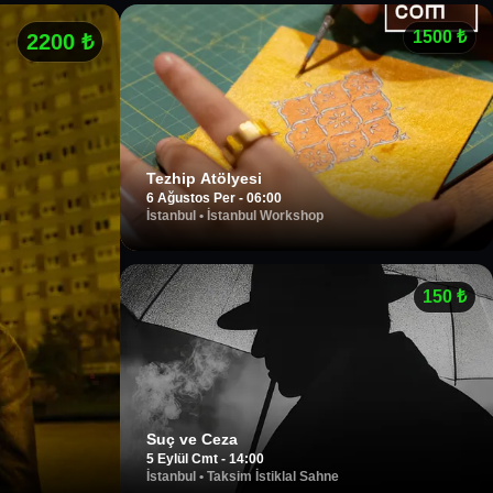
1500
₺
2200
₺
Tezhip Atölyesi
6 Ağustos Per - 06:00
İstanbul
•
İstanbul Workshop
150
₺
Suç ve Ceza
5 Eylül Cmt - 14:00
İstanbul
•
Taksim İstiklal Sahne