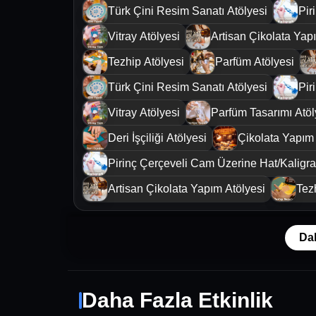
Türk Çini Resim Sanatı Atölyesi
Pir
Vitray Atölyesi
Artisan Çikolata Yap
Tezhip Atölyesi
Parfüm Atölyesi
Türk Çini Resim Sanatı Atölyesi
Pir
Vitray Atölyesi
Parfüm Tasarımı Atöl
Deri İşçiliği Atölyesi
Çikolata Yapım 
Pirinç Çerçeveli Cam Üzerine Hat/Kaligraf
Artisan Çikolata Yapım Atölyesi
Tez
Da
Daha Fazla Etkinlik