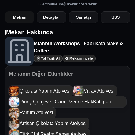
Bilet fiyatları değişkenlik gösterebilir
Mekan
Detaylar
Sanatçı
SSS
Mekan Hakkında
İstanbul Workshops - Fabrikafa Make &
Coffee
Yol Tarifi Al
Mekanı İncele
Mekanın Diğer Etkinlikleri
Çikolata Yapım Atölyesi
Vitray Atölyesi
Pirinç Çerçeveli Cam Üzerine Hat/Kaligrafi
Sanatı Atölyesi
Parfüm Atölyesi
Artisan Çikolata Yapım Atölyesi
Türk Çini Resim Sanatı Atölyesi