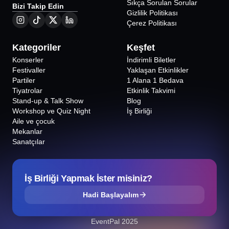
Sıkça Sorulan Sorular
Bizi Takip Edin
Gizlilik Politikası
Çerez Politikası
Kategoriler
Keşfet
Konserler
İndirimli Biletler
Festivaller
Yaklaşan Etkinlikler
Partiler
1 Alana 1 Bedava
Tiyatrolar
Etkinlik Takvimi
Stand-up & Talk Show
Blog
Workshop ve Quiz Night
İş Birliği
Aile ve çocuk
Mekanlar
Sanatçılar
İş Birliği Yapmak İster misiniz?
Hadi Başlayalım
EventPal 2025