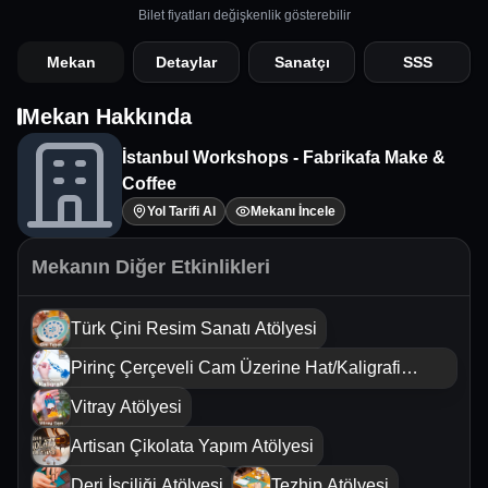
Bilet fiyatları değişkenlik gösterebilir
Mekan
Detaylar
Sanatçı
SSS
Mekan Hakkında
İstanbul Workshops - Fabrikafa Make &
Coffee
Yol Tarifi Al
Mekanı İncele
Mekanın Diğer Etkinlikleri
Türk Çini Resim Sanatı Atölyesi
Pirinç Çerçeveli Cam Üzerine Hat/Kaligrafi
Sanatı Atölyesi
Vitray Atölyesi
Artisan Çikolata Yapım Atölyesi
Deri İşçiliği Atölyesi
Tezhip Atölyesi