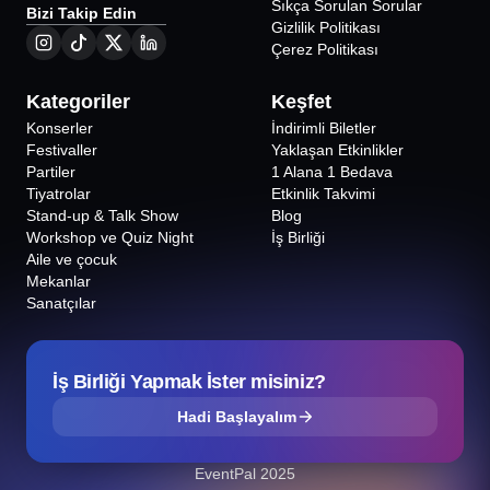
Sıkça Sorulan Sorular
Bizi Takip Edin
Gizlilik Politikası
Çerez Politikası
Kategoriler
Keşfet
Konserler
İndirimli Biletler
Festivaller
Yaklaşan Etkinlikler
Partiler
1 Alana 1 Bedava
Tiyatrolar
Etkinlik Takvimi
Stand-up & Talk Show
Blog
Workshop ve Quiz Night
İş Birliği
Aile ve çocuk
Mekanlar
Sanatçılar
İş Birliği Yapmak İster misiniz?
Hadi Başlayalım
EventPal 2025