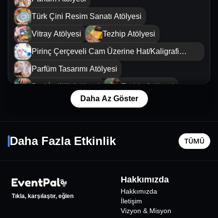
Türk Çini Resim Sanatı Atölyesi
Vitray Atölyesi
Tezhip Atölyesi
Pirinç Çerçeveli Cam Üzerine Hat/Kaligrafi
Sanatı Atölyesi
Parfüm Tasarımı Atölyesi
Deri İşçiliği Atölyesi
Tezhip Atölyesi
Daha Az Göster
Çikolata Yapım Atölyesi
Yıldız Tilbe
Cem Adr
Hat Sanatı Atölyesi
27 Ekim Sal - 21:00
22 Ağusto
Daha Fazla Etkinlik
Çikolata Yapım Atölyesi
Parfüm Atölyesi
TÜMÜ
İstanbul
•
Ataköy Marina Açık Hava Sahnesi
İstanbul
•
Deri İşçiliği Atölyesi
Hat Sanatı Atölyesi
1500
₺
Türk Çini Resim Sanatı Atölyesi
Hakkımızda
Hakkımızda
Tıkla, karşılaştır, eğlen
İletişim
Vizyon & Misyon