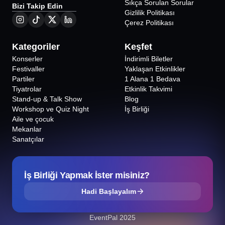
Sıkça Sorulan Sorular
Bizi Takip Edin
Gizlilik Politikası
Çerez Politikası
Kategoriler
Keşfet
Konserler
İndirimli Biletler
Festivaller
Yaklaşan Etkinlikler
Partiler
1 Alana 1 Bedava
Tiyatrolar
Etkinlik Takvimi
Stand-up & Talk Show
Blog
Workshop ve Quiz Night
İş Birliği
Aile ve çocuk
Mekanlar
Sanatçılar
İş Birliği Yapmak İster misiniz?
Hadi Başlayalım
EventPal 2025