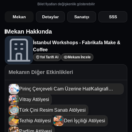
Bilet fiyatları değişkenlik gösterebilir
Mekan
Detaylar
Sanatçı
SSS
Mekan Hakkında
İstanbul Workshops - Fabrikafa Make &
Coffee
Yol Tarifi Al
Mekanı İncele
Mekanın Diğer Etkinlikleri
Pirinç Çerçeveli Cam Üzerine Hat/Kaligrafi
Sanatı Atölyesi
Vitray Atölyesi
Türk Çini Resim Sanatı Atölyesi
Tezhip Atölyesi
Deri İşçiliği Atölyesi
Parfüm Atölyesi