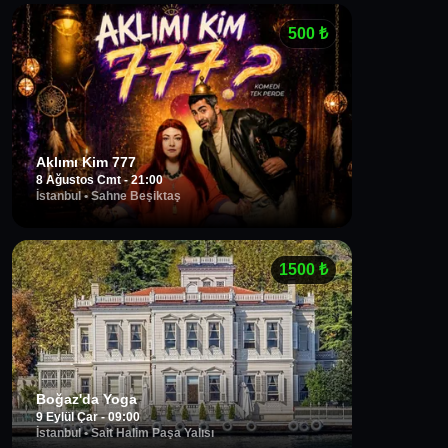
500
₺
Aklımı Kim 777
8 Ağustos Cmt - 21:00
İstanbul
•
Sahne Beşiktaş
1500
₺
Boğaz'da Yoga
9 Eylül Çar - 09:00
İstanbul
•
Sait Halim Paşa Yalısı