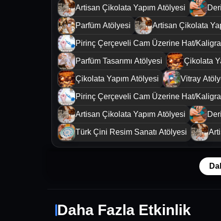
Artisan Çikolata Yapım Atölyesi
Deri
Parfüm Atölyesi
Artisan Çikolata Ya
Pirinç Çerçeveli Cam Üzerine Hat/Kaligraf
Parfüm Tasarımı Atölyesi
Çikolata Y
Çikolata Yapım Atölyesi
Vitray Atöly
Pirinç Çerçeveli Cam Üzerine Hat/Kaligraf
Artisan Çikolata Yapım Atölyesi
Deri
Türk Çini Resim Sanatı Atölyesi
Art
Da
Daha Fazla Etkinlik