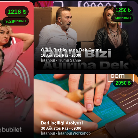
1250
₺
1216
₺
%
8
İNDİRİMLİ
%
28
İNDİRİMLİ
Ölü'n Bizi Ayırana Dek Oyunu
16 Ağustos Paz - 20:00
İstanbul
•
Trump Sahne
2050
₺
Deri İşçiliği Atölyesi
30 Ağustos Paz - 09:00
İstanbul
•
İstanbul Workshop