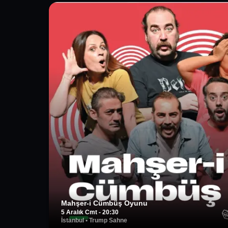
Mahşer-i Cümbüş Oyunu
5 Aralık Cmt - 20:30
İstanbul
•
Trump Sahne