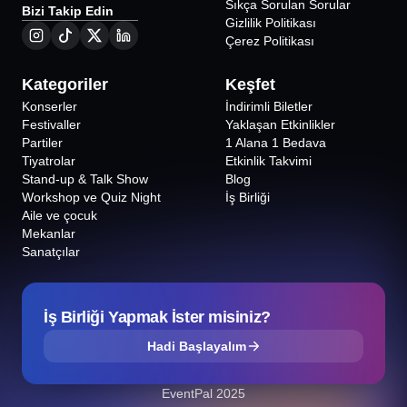
Sanatı Atölyesi
Sıkça Sorulan Sorular
Bizi Takip Edin
Parfüm Atölyesi
Gizlilik Politikası
Çerez Politikası
Kategoriler
Keşfet
Konserler
İndirimli Biletler
Festivaller
Yaklaşan Etkinlikler
Partiler
1 Alana 1 Bedava
Tiyatrolar
Etkinlik Takvimi
Stand-up & Talk Show
Blog
Workshop ve Quiz Night
İş Birliği
Aile ve çocuk
Mekanlar
Sanatçılar
İş Birliği Yapmak İster misiniz?
Hadi Başlayalım
EventPal 2025