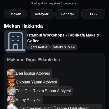
Bilet fiyatları değişkenlik gösterebilir
Mekan
Detaylar
Sanatçı
SSS
Mekan Hakkında
İstanbul Workshops - Fabrikafa Make &
Coffee
Yol Tarifi Al
Mekanı İncele
Mekanın Diğer Etkinlikleri
Deri İşçiliği Atölyesi
Çikolata Yapım Atölyesi
Türk Çini Resim Sanatı Atölyesi
Vitray Atölyesi
Pirinç Çerçeveli Cam Üzerine Hat/Kaligrafi