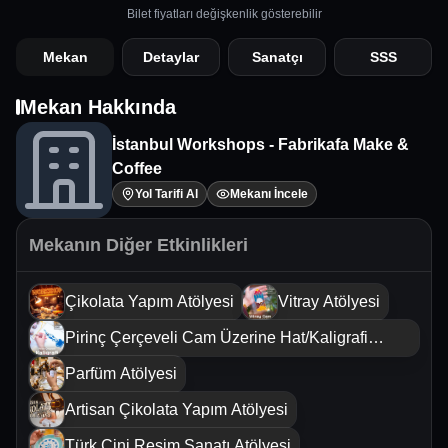
Bilet fiyatları değişkenlik gösterebilir
Mekan
Detaylar
Sanatçı
SSS
Mekan Hakkında
İstanbul Workshops - Fabrikafa Make &
Coffee
Yol Tarifi Al
Mekanı İncele
Mekanın Diğer Etkinlikleri
Çikolata Yapım Atölyesi
Vitray Atölyesi
Pirinç Çerçeveli Cam Üzerine Hat/Kaligrafi
Sanatı Atölyesi
Parfüm Atölyesi
Artisan Çikolata Yapım Atölyesi
Türk Çini Resim Sanatı Atölyesi