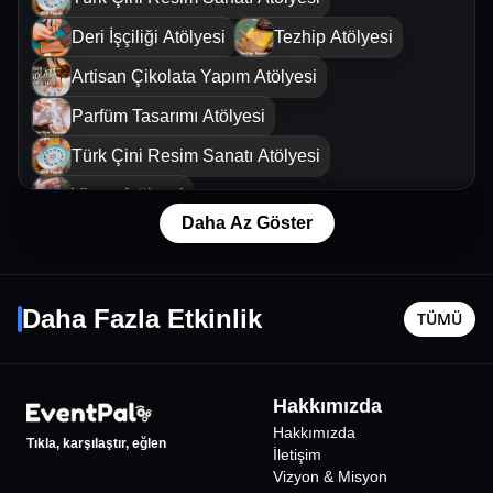
Deri İşçiliği Atölyesi
Tezhip Atölyesi
Artisan Çikolata Yapım Atölyesi
Parfüm Tasarımı Atölyesi
Türk Çini Resim Sanatı Atölyesi
Vitray Atölyesi
Daha Az Göster
Pirinç Çerçeveli Cam Üzerine Hat/Kaligrafi
Sanatı Atölyesi
Sufle
Çelik Ko
Tezhip Atölyesi
Deri İşçiliği Atölyesi
23 Ağustos Paz - 21:00
23 Ekim C
Daha Fazla Etkinlik
Türk Çini Resim Sanatı Atölyesi
TÜMÜ
İstanbul
•
Swissotel The Bosphorus
İstanbul
•
Vitray Atölyesi
Tezhip Atölyesi
1000
₺
Pirinç Çerçeveli Cam Üzerine Hat/Kaligrafi
Hakkımızda
Sanatı Atölyesi
Deri İşçiliği Atölyesi
Hakkımızda
Tıkla, karşılaştır, eğlen
İletişim
Vizyon & Misyon