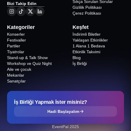
Sıkça Sorulan Sorular
Bizi Takip Edin
Gizlilik Politikası
Çerez Politikası
Kategoriler
Keşfet
Konserler
İndirimli Biletler
Festivaller
Yaklaşan Etkinlikler
Partiler
1 Alana 1 Bedava
Tiyatrolar
Etkinlik Takvimi
Stand-up & Talk Show
Blog
Workshop ve Quiz Night
İş Birliği
Aile ve çocuk
Mekanlar
Sanatçılar
İş Birliği Yapmak İster misiniz?
Hadi Başlayalım
EventPal 2025