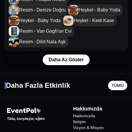
Resim - Denize Doğru
Heykel - Baby Yoda
Heykel - Baby Yoda
Heykel - Kedi Kase
Resim - Van Gogh'un Evi
Resim - Dört Nala Aşk
Daha Az Göster
Sansar Salvo Konseri
Kadıköy
16 Eylül Çar - 22:00
28 Ağusto
Daha Fazla Etkinlik
TÜMÜ
İstanbul
•
IF Performance Hall Beşiktaş
İstanbul
•
600
₺
Hakkımızda
Hakkımızda
Tıkla, karşılaştır, eğlen
İletişim
Vizyon & Misyon