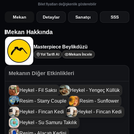
Bilet fiyatları değişkenlik gösterebilir
Mekan
Detaylar
Sanatçı
SSS
Mekan Hakkında
Masterpiece Beylikdüzü
Yol Tarifi Al
Mekanı İncele
Mekanın Diğer Etkinlikleri
Heykel - Fil Saksı
Heykel - Yengeç Küllük
Resim - Starry Couple
Resim - Sunflower
Heykel - Fincan Kedi
Heykel - Fincan Kedi
Heykel - Su Samuru Takılık
Resim - Alaçatı Kedisi