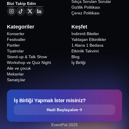
Sıkça Sorulan Sorular
Bizi Takip Edin
Gizlilik Politikası
Çerez Politikası
Kategoriler
Keşfet
Konserler
İndirimli Biletler
Festivaller
Yaklaşan Etkinlikler
Partiler
1 Alana 1 Bedava
Tiyatrolar
Etkinlik Takvimi
Stand-up & Talk Show
Blog
Workshop ve Quiz Night
İş Birliği
Aile ve çocuk
Mekanlar
Sanatçılar
İş Birliği Yapmak İster misiniz?
Hadi Başlayalım
EventPal 2025