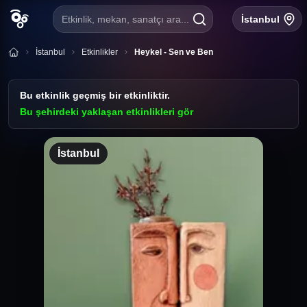
Etkinlik, mekan, sanatçı ara...
İstanbul
İstanbul
Etkinlikler
Heykel - Sen ve Ben
Bu etkinlik geçmiş bir etkinliktir.
Bu şehirdeki yaklaşan etkinlikleri gör
İstanbul