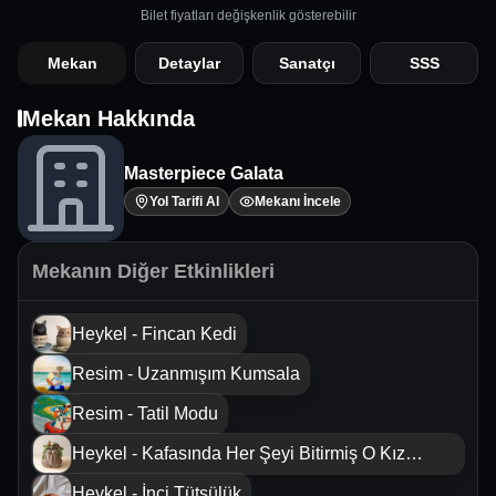
Bilet fiyatları değişkenlik gösterebilir
Mekan
Detaylar
Sanatçı
SSS
Mekan Hakkında
Masterpiece Galata
Yol Tarifi Al
Mekanı İncele
Mekanın Diğer Etkinlikleri
Heykel - Fincan Kedi
Resim - Uzanmışım Kumsala
Resim - Tatil Modu
Heykel - Kafasında Her Şeyi Bitirmiş O Kız
Saksısı
Heykel - İnci Tütsülük