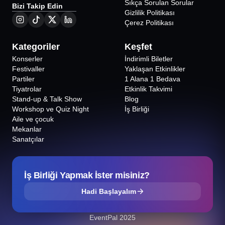
Sıkça Sorulan Sorular
Bizi Takip Edin
Gizlilik Politikası
Çerez Politikası
Kategoriler
Keşfet
Konserler
İndirimli Biletler
Festivaller
Yaklaşan Etkinlikler
Partiler
1 Alana 1 Bedava
Tiyatrolar
Etkinlik Takvimi
Stand-up & Talk Show
Blog
Workshop ve Quiz Night
İş Birliği
Aile ve çocuk
Mekanlar
Sanatçılar
İş Birliği Yapmak İster misiniz?
Hadi Başlayalım
EventPal 2025