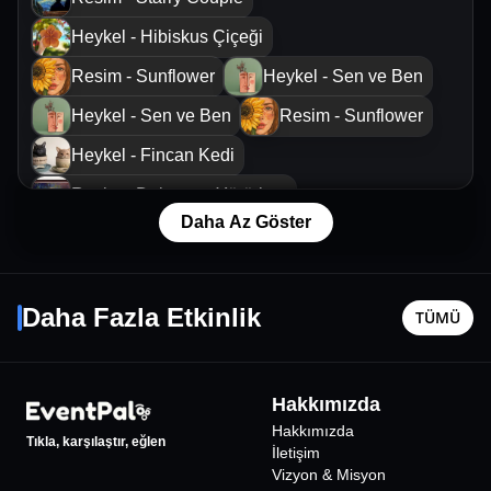
Heykel - Hibiskus Çiçeği
Resim - Sunflower
Heykel - Sen ve Ben
Heykel - Sen ve Ben
Resim - Sunflower
Heykel - Fincan Kedi
Resim - Dolunaya Yürürken
Daha Az Göster
Heykel - Fincan Kedi
Serdar Ortaç
Kürk Ma
Resim - Dolunaya Yürürken
14 Kasım Cmt - 21:00
9 Ağustos
Daha Fazla Etkinlik
Resim - Far Paleti
Heykel - Vosvos Saksı
TÜMÜ
İstanbul
•
Jolly Joker Kartal İstMarina
İstanbul
•
Heykel - Su Samuru Takılık
1140
₺
Resim - Küçük Prens
Hakkımızda
Hakkımızda
Tıkla, karşılaştır, eğlen
İletişim
Vizyon & Misyon