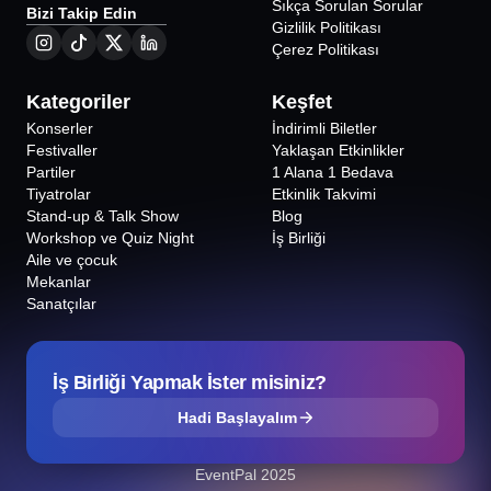
Sıkça Sorulan Sorular
Bizi Takip Edin
Gizlilik Politikası
Çerez Politikası
Kategoriler
Keşfet
Konserler
İndirimli Biletler
Festivaller
Yaklaşan Etkinlikler
Partiler
1 Alana 1 Bedava
Tiyatrolar
Etkinlik Takvimi
Stand-up & Talk Show
Blog
Workshop ve Quiz Night
İş Birliği
Aile ve çocuk
Mekanlar
Sanatçılar
İş Birliği Yapmak İster misiniz?
Hadi Başlayalım
EventPal 2025