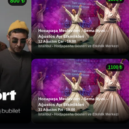
800
₺
Hocapaşa Mevlevileri - Sema Ayini -
Ağustos Ayı Etkinlikleri
12 Ağustos Çar - 19:00
İstanbul
•
Hodjapasha Gösteri ve Etkinlik Merkezi
1100
₺
Hocapaşa Mevlevileri - Sema Ayini -
Ağustos Ayı Etkinlikleri
31 Ağustos Pzt - 19:00
İstanbul
•
Hodjapasha Gösteri ve Etkinlik Merkezi