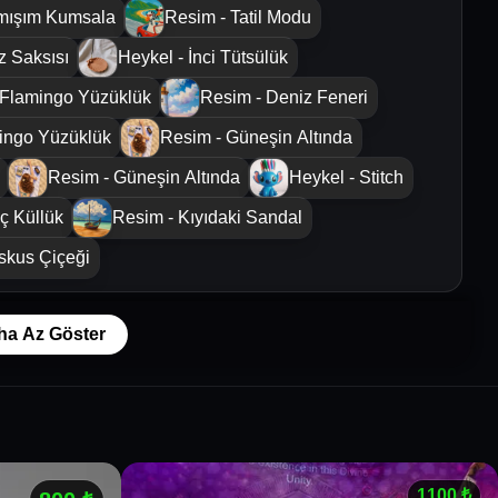
mışım Kumsala
Resim - Tatil Modu
z Saksısı
Heykel - İnci Tütsülük
 Flamingo Yüzüklük
Resim - Deniz Feneri
ingo Yüzüklük
Resim - Güneşin Altında
Resim - Güneşin Altında
Heykel - Stitch
ç Küllük
Resim - Kıyıdaki Sandal
iskus Çiçeği
ha Az Göster
1100
₺