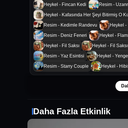
Heykel - Fincan Kedi
Resim - Uzan
Heykel - Kafasında Her Şeyi Bitirmiş O Kı
Resim - Kedimle Randevu
Heykel -
Resim - Deniz Feneri
Heykel - Flam
Heykel - Fil Saksı
Heykel - Fil Saksı
Resim - Yaz Esintisi
Heykel - Yenge
Resim - Starry Couple
Heykel - Hib
Da
Daha Fazla Etkinlik