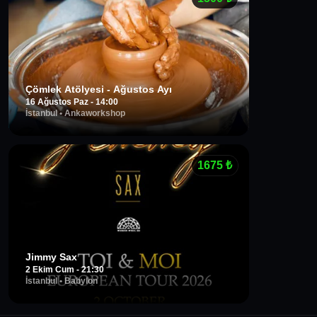
Çömlek Atölyesi - Ağustos Ayı
16 Ağustos Paz - 14:00
İstanbul
•
Ankaworkshop
1675
₺
Jimmy Sax
2 Ekim Cum - 21:30
İstanbul
•
Babylon