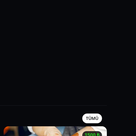
TÜMÜ
1500
₺