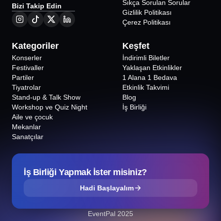
Sıkça Sorulan Sorular
Bizi Takip Edin
Gizlilik Politikası
Çerez Politikası
Kategoriler
Keşfet
Konserler
İndirimli Biletler
Festivaller
Yaklaşan Etkinlikler
Partiler
1 Alana 1 Bedava
Tiyatrolar
Etkinlik Takvimi
Stand-up & Talk Show
Blog
Workshop ve Quiz Night
İş Birliği
Aile ve çocuk
Mekanlar
Sanatçılar
İş Birliği Yapmak İster misiniz?
Hadi Başlayalım
EventPal 2025