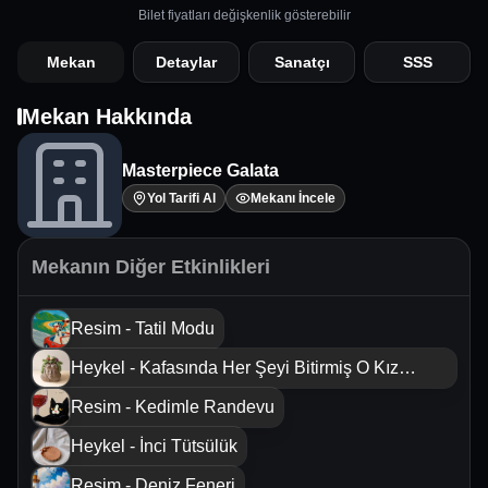
Bilet fiyatları değişkenlik gösterebilir
Mekan
Detaylar
Sanatçı
SSS
Mekan Hakkında
Masterpiece Galata
Yol Tarifi Al
Mekanı İncele
Mekanın Diğer Etkinlikleri
Resim - Tatil Modu
Heykel - Kafasında Her Şeyi Bitirmiş O Kız
Saksısı
Resim - Kedimle Randevu
Heykel - İnci Tütsülük
Resim - Deniz Feneri