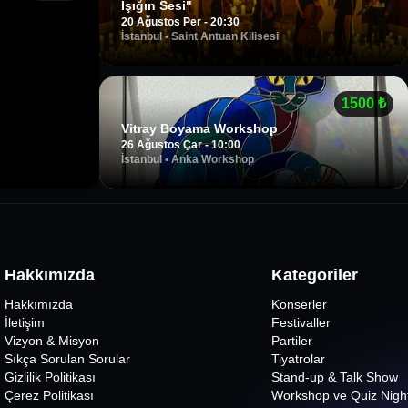
Işığın Sesi"
20 Ağustos Per - 20:30
İstanbul
•
Saint Antuan Kilisesi
1500
₺
Vitray Boyama Workshop
26 Ağustos Çar - 10:00
İstanbul
•
Anka Workshop
Hakkımızda
Kategoriler
Hakkımızda
Konserler
İletişim
Festivaller
Vizyon & Misyon
Partiler
Sıkça Sorulan Sorular
Tiyatrolar
Gizlilik Politikası
Stand-up & Talk Show
Çerez Politikası
Workshop ve Quiz Nigh