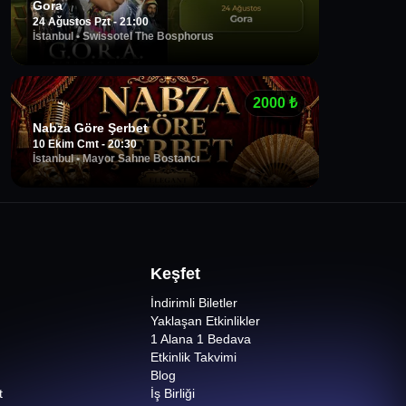
Gora
24 Ağustos Pzt - 21:00
İstanbul
•
Swissotel The Bosphorus
2000
₺
Nabza Göre Şerbet
10 Ekim Cmt - 20:30
İstanbul
•
Mayor Sahne Bostancı
Keşfet
İndirimli Biletler
Yaklaşan Etkinlikler
1 Alana 1 Bedava
Etkinlik Takvimi
Blog
t
İş Birliği