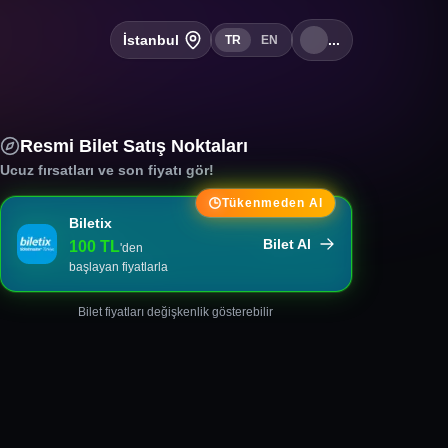
İstanbul
...
TR
EN
Resmi Bilet Satış Noktaları
Ucuz fırsatları ve son fiyatı gör!
Tükenmeden Al
Biletix
Bilet Al
100
TL
'den
başlayan fiyatlarla
Bilet fiyatları değişkenlik gösterebilir