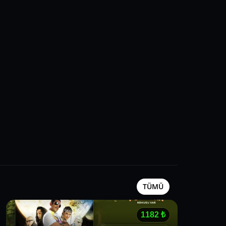
TÜMÜ
1182
₺