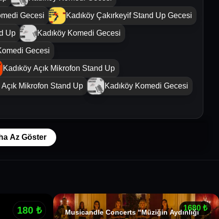
omedi Gecesi
Kadıköy Çakırkeyif Stand Up Gecesi
nd Up
Kadıköy Komedi Gecesi
Komedi Gecesi
Kadıköy Açık Mikrofon Stand Up
 Açık Mikrofon Stand Up
Kadıköy Komedi Gecesi
ha Az Göster
1680
₺
180
₺
Musicandle Concerts "Müziğin Aydınlığı