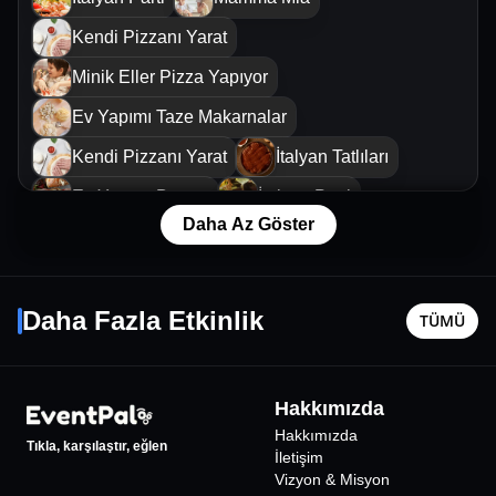
Kendi Pizzanı Yarat
Minik Eller Pizza Yapıyor
Ev Yapımı Taze Makarnalar
Kendi Pizzanı Yarat
İtalyan Tatlıları
Ev Yapımı Burger
İtalyan Parti
Daha Az Göster
Minik Eller Pizza Yapıyor
Tezhip Atölyesi
Cem İşç
İtalyan Çıtır Atıştırmalık
Mamma Mia
20 Ağustos Per - 06:00
26 Ağusto
Daha Fazla Etkinlik
Kendi Pizzanı Yarat
TÜMÜ
İstanbul
•
İstanbul Workshop
İstanbul
•
1500
₺
Hakkımızda
Hakkımızda
Tıkla, karşılaştır, eğlen
İletişim
Vizyon & Misyon