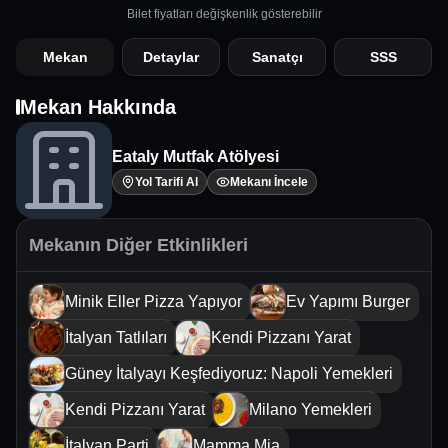
Bilet fiyatları değişkenlik gösterebilir
Mekan
Detaylar
Sanatçı
SSS
Mekan Hakkında
Eataly Mutfak Atölyesi
Yol Tarifi Al
Mekanı İncele
Mekanın Diğer Etkinlikleri
Minik Eller Pizza Yapıyor
Ev Yapımı Burger
İtalyan Tatlıları
Kendi Pizzanı Yarat
Güney İtalyayı Keşfediyoruz: Napoli Yemekleri
Kendi Pizzanı Yarat
Milano Yemekleri
İtalyan Parti
Mamma Mia