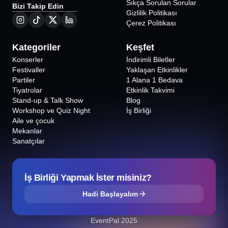
Sıkça Sorulan Sorular
Bizi Takip Edin
Gizlilik Politikası
Çerez Politikası
Kategoriler
Keşfet
Konserler
İndirimli Biletler
Festivaller
Yaklaşan Etkinlikler
Partiler
1 Alana 1 Bedava
Tiyatrolar
Etkinlik Takvimi
Stand-up & Talk Show
Blog
Workshop ve Quiz Night
İş Birliği
Aile ve çocuk
Mekanlar
Sanatçılar
İş Birliği Yapmak İster misiniz?
Hadi Başlayalım
EventPal 2025