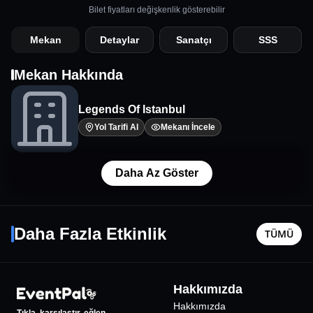
Bilet fiyatları değişkenlik gösterebilir
Mekan
Detaylar
Sanatçı
SSS
Mekan Hakkında
Legends Of Istanbul
Yol Tarifi Al
Mekanı İncele
Daha Az Göster
Gökhan Türkmen Konseri
Çömlek 
7 Ekim Çar - 21:00
22 Ağusto
Daha Fazla Etkinlik
TÜMÜ
İstanbul
•
Harbiye Cemil Topuzlu Açıkhava Tiyatrosu
İstanbul
•
1596
₺
Hakkımızda
%
62
İNDİRİMLİ
Hakkımızda