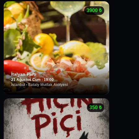
3900
₺
İtalyan Parti
21 Ağustos Cum - 19:00
İstanbul
•
Eataly Mutfak Atölyesi
350
₺