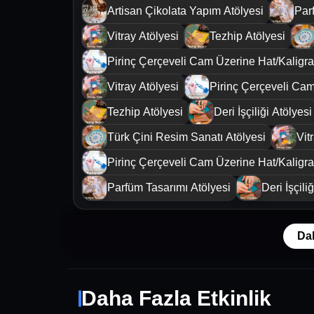
Artisan Çikolata Yapım Atölyesi
Par
Vitray Atölyesi
Tezhip Atölyesi
Pirinç Çerçeveli Cam Üzerine Hat/Kaligraf
Vitray Atölyesi
Pirinç Çerçeveli Cam
Tezhip Atölyesi
Deri İşçiliği Atölyesi
Türk Çini Resim Sanatı Atölyesi
Vit
Pirinç Çerçeveli Cam Üzerine Hat/Kaligraf
Parfüm Tasarımı Atölyesi
Deri İşçili
Da
Daha Fazla Etkinlik