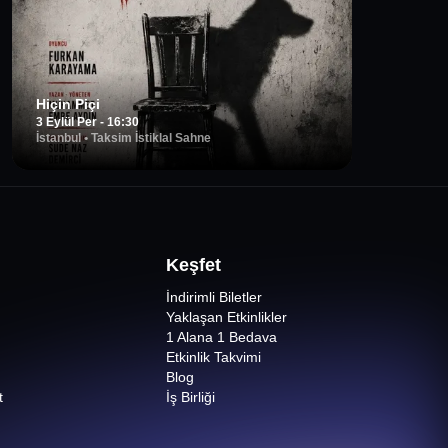
Hiçin Piçi
3 Eylül Per - 16:30
İstanbul
•
Taksim İstiklal Sahne
Keşfet
İndirimli Biletler
Yaklaşan Etkinlikler
1 Alana 1 Bedava
Etkinlik Takvimi
Blog
t
İş Birliği