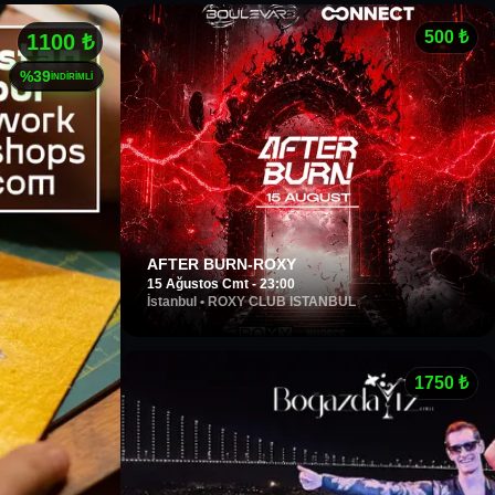
500
₺
1100
₺
%
39
İNDİRİMLİ
AFTER BURN-ROXY
15 Ağustos Cmt - 23:00
İstanbul
•
ROXY CLUB ISTANBUL
1750
₺