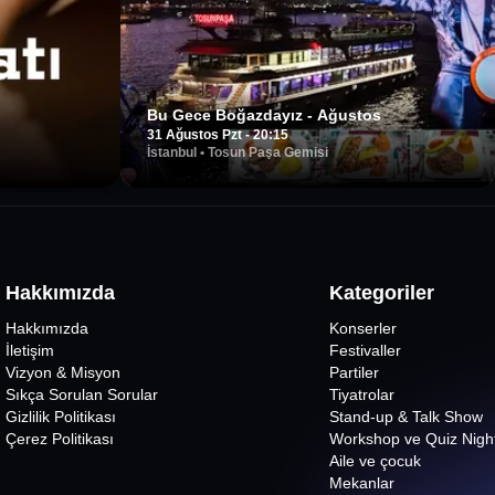
Bu Gece Boğazdayız - Ağustos
31 Ağustos Pzt - 20:15
İstanbul
•
Tosun Paşa Gemisi
Hakkımızda
Kategoriler
Hakkımızda
Konserler
İletişim
Festivaller
Vizyon & Misyon
Partiler
Sıkça Sorulan Sorular
Tiyatrolar
Gizlilik Politikası
Stand-up & Talk Show
Çerez Politikası
Workshop ve Quiz Nigh
Aile ve çocuk
Mekanlar