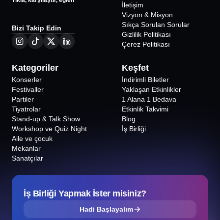
Tıkla, karşılaştır, eğlen
İletişim
Vizyon & Misyon
Sıkça Sorulan Sorular
Bizi Takip Edin
Gizlilik Politikası
Çerez Politikası
Kategoriler
Keşfet
Konserler
İndirimli Biletler
Festivaller
Yaklaşan Etkinlikler
Partiler
1 Alana 1 Bedava
Tiyatrolar
Etkinlik Takvimi
Stand-up & Talk Show
Blog
Workshop ve Quiz Night
İş Birliği
Aile ve çocuk
Mekanlar
Sanatçılar
İş Birliği Yapmak İster misiniz?
Hadi Başlayalım