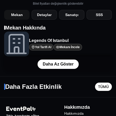
Bilet fiyatları değişkenlik gösterebilir
Mekan
Detaylar
Sanatçı
SSS
Mekan Hakkında
Legends Of Istanbul
Yol Tarifi Al
Mekanı İncele
Daha Az Göster
Baby Yoda Heykel - Ağustos Ayı
Kadıköy
8 Ağustos Cmt - 15:30
8 Ağustos
Daha Fazla Etkinlik
TÜMÜ
İstanbul
•
Ankaworkshop
İstanbul
•
1500
₺
Hakkımızda
Hakkımızda