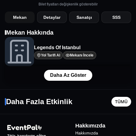
Bilet fiyatları değişkenlik gösterebilir
Mekan
Detaylar
Sanatçı
SSS
Mekan Hakkında
Legends Of Istanbul
Yol Tarifi Al
Mekanı İncele
Daha Az Göster
Kadıköy Çakırkeyif Stand Up Gecesi
Gece Ya
21 Ağustos Cum - 22:45
20 Ağusto
Daha Fazla Etkinlik
TÜMÜ
İstanbul
•
Corner Kadıköy
İstanbul
•
150
₺
Hakkımızda
%
25
İNDİRİMLİ
Hakkımızda