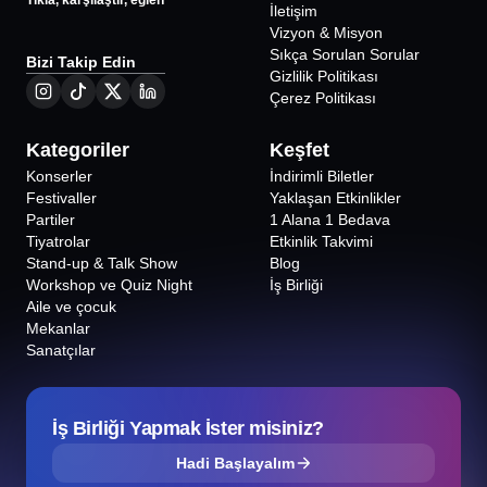
Tıkla, karşılaştır, eğlen
İletişim
Vizyon & Misyon
Sıkça Sorulan Sorular
Bizi Takip Edin
Gizlilik Politikası
Çerez Politikası
Kategoriler
Keşfet
Konserler
İndirimli Biletler
Festivaller
Yaklaşan Etkinlikler
Partiler
1 Alana 1 Bedava
Tiyatrolar
Etkinlik Takvimi
Stand-up & Talk Show
Blog
Workshop ve Quiz Night
İş Birliği
Aile ve çocuk
Mekanlar
Sanatçılar
İş Birliği Yapmak İster misiniz?
Hadi Başlayalım