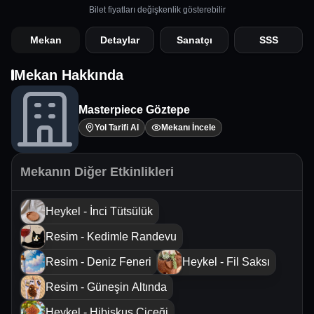
Bilet fiyatları değişkenlik gösterebilir
Mekan
Detaylar
Sanatçı
SSS
Mekan Hakkında
Masterpiece Göztepe
Yol Tarifi Al
Mekanı İncele
Mekanın Diğer Etkinlikleri
Heykel - İnci Tütsülük
Resim - Kedimle Randevu
Resim - Deniz Feneri
Heykel - Fil Saksı
Resim - Güneşin Altında
Heykel - Hibiskus Çiçeği