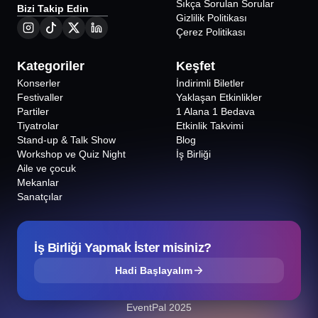
Sıkça Sorulan Sorular
Bizi Takip Edin
Gizlilik Politikası
Çerez Politikası
Kategoriler
Keşfet
Konserler
İndirimli Biletler
Festivaller
Yaklaşan Etkinlikler
Partiler
1 Alana 1 Bedava
Tiyatrolar
Etkinlik Takvimi
Stand-up & Talk Show
Blog
Workshop ve Quiz Night
İş Birliği
Aile ve çocuk
Mekanlar
Sanatçılar
İş Birliği Yapmak İster misiniz?
Hadi Başlayalım
EventPal 2025