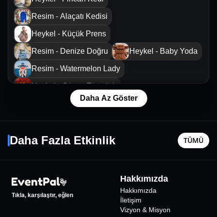
Resim - Alaçatı Kedisi
Heykel - Küçük Prens
Resim - Denize Doğru
Heykel - Baby Yoda
Resim - Watermelon Lady
Heykel - Güneş Tütsülük
Daha Az Göster
Resim - Van Gogh'un Evi
Gömercin Kuşları Kaan Sekban & Ayşe Balıbey
Edepsiz
Resim - Dört Nala Aşk
22 Ağustos Cmt - 21:00
15 Ağusto
Daha Fazla Etkinlik
TÜMÜ
İstanbul
•
HABITAT Hilltown
İstanbul
•
1375
₺
Hakkımızda
%
4
İNDİRİMLİ
Hakkımızda
Tıkla, karşılaştır, eğlen
İletişim
Vizyon & Misyon