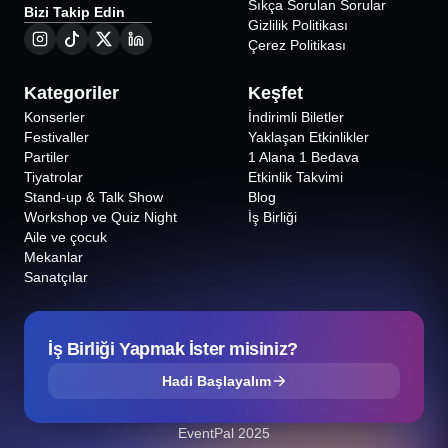
Sıkça Sorulan Sorular
Bizi Takip Edin
Gizlilik Politikası
Çerez Politikası
Kategoriler
Keşfet
Konserler
İndirimli Biletler
Festivaller
Yaklaşan Etkinlikler
Partiler
1 Alana 1 Bedava
Tiyatrolar
Etkinlik Takvimi
Stand-up & Talk Show
Blog
Workshop ve Quiz Night
İş Birliği
Aile ve çocuk
Mekanlar
Sanatçılar
İş Birliği Yapmak İster misiniz?
Hadi Başlayalım
EventPal 2025