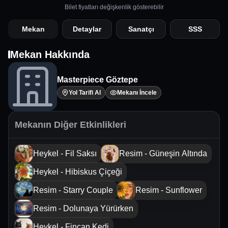
Bilet fiyatları değişkenlik gösterebilir
Mekan
Detaylar
Sanatçı
SSS
Mekan Hakkında
Masterpiece Göztepe
Yol Tarifi Al
Mekanı İncele
Mekanın Diğer Etkinlikleri
Heykel - Fil Saksı
Resim - Güneşin Altında
Heykel - Hibiskus Çiçeği
Resim - Starry Couple
Resim - Sunflower
Resim - Dolunaya Yürürken
Heykel - Fincan Kedi