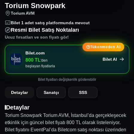
Torium Snowpark
Torium AVM
Bilet
1
adet satış platformunda mevcut
Resmi Bilet Satış Noktaları
Ucuz fırsatları ve son fiyatı gör!
Tükenmeden Al
Bilet.com
Bilet Al
800
TL
'den
başlayan fiyatlarla
Bilet fiyatları değişkenlik gösterebilir
Detaylar
Sanatçı
SSS
Detaylar
Torium Snowpark Torium AVM, İstanbul’da gerçekleşecek
etkinlik için güncel bilet fiyatı 800 TL olarak listeleniyor.
Bilet fiyatını EventPal’da Biletcom satış noktası üzerinden