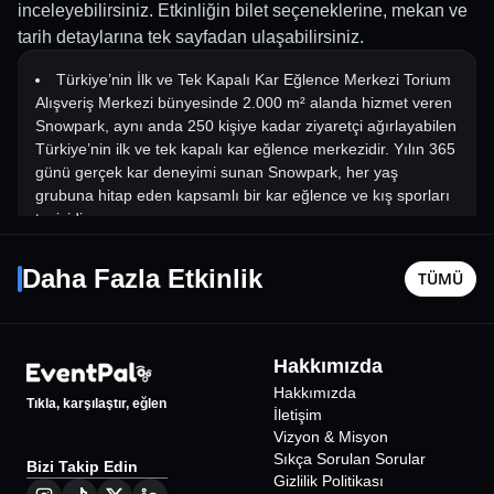
inceleyebilirsiniz. Etkinliğin bilet seçeneklerine, mekan ve
tarih detaylarına tek sayfadan ulaşabilirsiniz.
Türkiye’nin İlk ve Tek Kapalı Kar Eğlence Merkezi Torium
Alışveriş Merkezi bünyesinde 2.000 m² alanda hizmet veren
Snowpark, aynı anda 250 kişiye kadar ziyaretçi ağırlayabilen
Türkiye’nin ilk ve tek kapalı kar eğlence merkezidir. Yılın 365
günü gerçek kar deneyimi sunan Snowpark, her yaş
grubuna hitap eden kapsamlı bir kar eğlence ve kış sporları
tesisidir.
Yerli ve yabancı birçok ziyaretçi tarafından tercih edilen
Conia Paintball Çekmeköy
İstanbu
Torium Snowpark, şehrin en özgün destinasyonlarından biri
Daha Fazla Etkinlik
TÜMÜ
İstanbul
•
Conia Game Center
İstanbul
•
olmayı başarmıştır. Gelişmiş soğutma altyapısı ve kar üretim
teknolojileri sayesinde dört mevsim ideal kar kalitesini
koruyan tesis; 6 farklı snowtubing parkuru, 3 ayrı kızak
600
₺
parkuru, kar konseptli fotoğraf alanları, gerçek iglo, kar
Hakkımızda
mağaraları, kar basketbolu ve kar motoru gibi geniş aktivite
Hakkımızda
seçenekleriyle dinamik bir eğlence ortamı sunmaktadır.
Tıkla, karşılaştır, eğlen
İletişim
4°C sabit sıcaklıkta güvenli bir deneyim sağlayan
Vizyon & Misyon
Snowpark’ta giriş için gerekli bot, kask, mont ve eldiven gibi
Sıkça Sorulan Sorular
Bizi Takip Edin
ekipmanlar tesis tarafından sağlanmaktadır. Snowpark;
Gizlilik Politikası