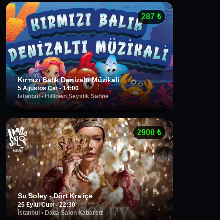
287
₺
Kırmızı Balık Denizaltı Müzikali
5 Ağustos Çar - 14:00
İstanbul
•
Hilltown Seyirlik Sahne
2900
₺
Su Soley - Dört Kraliçe
25 Eylül Cum - 22:30
İstanbul
•
Dada Salon Kabarett