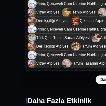
Pirinç Çerçeveli Cam Üzerine Hat/Kaligraf
Vitray Atölyesi
Tezhip Atölyesi
Deri İşçiliği Atölyesi
Çikolata Yapım 
Pirinç Çerçeveli Cam Üzerine Hat/Kaligraf
Türk Çini Resim Sanatı Atölyesi
Art
Deri İşçiliği Atölyesi
Parfüm Atölyes
Pirinç Çerçeveli Cam Üzerine Hat/Kaligraf
Vitray Atölyesi
Parfüm Tasarımı Atöl
Da
Daha Fazla Etkinlik