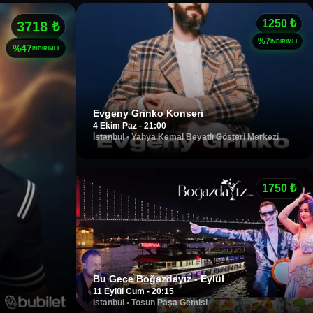
1250
₺
3718
₺
%
7
İNDİRİMLİ
%
47
İNDİRİMLİ
Evgeny Grinko Konseri
4 Ekim Paz - 21:00
İstanbul
•
Yahya Kemal Beyatlı Gösteri Merkezi
1750
₺
Bu Gece Boğazdayız - Eylül
11 Eylül Cum - 20:15
İstanbul
•
Tosun Paşa Gemisi