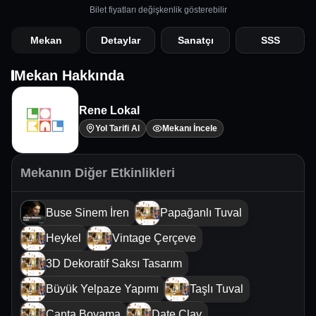
Bilet fiyatları değişkenlik gösterebilir
Mekan
Detaylar
Sanatçı
SSS
Mekan Hakkında
Rene Lokal
Yol Tarifi Al
Mekanı İncele
Mekanın Diğer Etkinlikleri
Buse Sinem İren
Papağanlı Tuval
Heykel
Vintage Çerçeve
3D Dekoratif Saksı Tasarım
Büyük Yelpaze Yapımı
Taşlı Tuval
Çanta Boyama
Date Clay