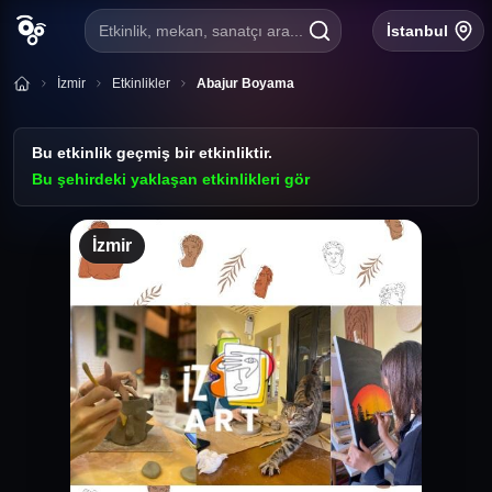
Etkinlik, mekan, sanatçı ara...
İstanbul
İzmir
Etkinlikler
Abajur Boyama
Bu etkinlik geçmiş bir etkinliktir.
Bu şehirdeki yaklaşan etkinlikleri gör
İzmir