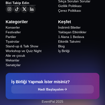
Sıkça Sorulan Sorular
Bizi Takip Edin
Gizlilik Politikası
Çerez Politikası
Kategoriler
Keşfet
Konserler
İndirimli Biletler
Festivaller
Yaklaşan Etkinlikler
Partiler
1 Alana 1 Bedava
Tiyatrolar
Etkinlik Takvimi
Stand-up & Talk Show
Blog
Workshop ve Quiz Night
İş Birliği
Aile ve çocuk
Mekanlar
Sanatçılar
İş Birliği Yapmak İster misiniz?
Hadi Başlayalım
EventPal 2025