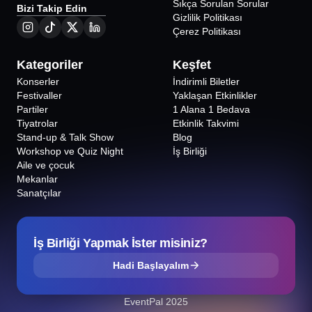
Sıkça Sorulan Sorular
Bizi Takip Edin
Gizlilik Politikası
Çerez Politikası
Kategoriler
Keşfet
Konserler
İndirimli Biletler
Festivaller
Yaklaşan Etkinlikler
Partiler
1 Alana 1 Bedava
Tiyatrolar
Etkinlik Takvimi
Stand-up & Talk Show
Blog
Workshop ve Quiz Night
İş Birliği
Aile ve çocuk
Mekanlar
Sanatçılar
İş Birliği Yapmak İster misiniz?
Hadi Başlayalım
EventPal 2025