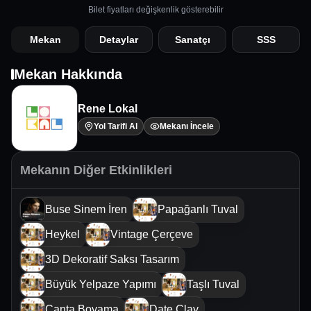
Bilet fiyatları değişkenlik gösterebilir
Mekan
Detaylar
Sanatçı
SSS
Mekan Hakkında
Rene Lokal
Yol Tarifi Al
Mekanı İncele
Mekanın Diğer Etkinlikleri
Buse Sinem İren
Papağanlı Tuval
Heykel
Vintage Çerçeve
3D Dekoratif Saksı Tasarım
Büyük Yelpaze Yapımı
Taşlı Tuval
Çanta Boyama
Date Clay