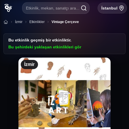
Etkinlik, mekan, sanatçı ara...
İstanbul
İzmir
Etkinlikler
Vintage Çerçeve
Bu etkinlik geçmiş bir etkinliktir.
Bu şehirdeki yaklaşan etkinlikleri gör
İzmir