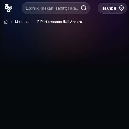
Etkinlik, mekan, sanatçı ara...
İstanbul
Mekanlar
IF Performance Hall Ankara
+
Takip et
IF Performance Hall Ankara
Kavaklıdere, Tunus Cd. 14/A, 06410 Çankaya/Ankara
Ankara
IF Performance Hall Ankara
Etkinlik Takvimi