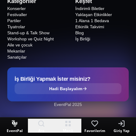
Kategoriler
Keşfet
Konserler
İndirimli Biletler
Festivaller
Yaklaşan Etkinlikler
Partiler
1 Alana 1 Bedava
Tiyatrolar
Etkinlik Takvimi
Stand-up & Talk Show
Blog
Workshop ve Quiz Night
İş Birliği
Aile ve çocuk
Mekanlar
Sanatçılar
İş Birliği Yapmak İster misiniz?
Hadi Başlayalım
EventPal 2025
EventPal
Ara
Menü
Favorilerim
Giriş Yap