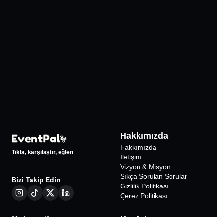
Daha fazla mekan keşfet
Jolly Joker Ankara
IF Performance Ha
Prime
•
Ankara
32
Etkinlik
•
Ankara
13
Etkinlik
Hakkımızda
Hakkımızda
Tıkla, karşılaştır, eğlen
İletişim
Vizyon & Misyon
Sıkça Sorulan Sorular
Bizi Takip Edin
Gizlilik Politikası
Çerez Politikası