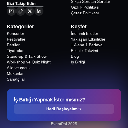
Sıkça Sorulan Sorular
Bizi Takip Edin
Gizlilik Politikası
Çerez Politikası
Kategoriler
Keşfet
Konserler
İndirimli Biletler
Festivaller
Yaklaşan Etkinlikler
Partiler
1 Alana 1 Bedava
Tiyatrolar
Etkinlik Takvimi
Stand-up & Talk Show
Blog
Workshop ve Quiz Night
İş Birliği
Aile ve çocuk
Mekanlar
Sanatçılar
İş Birliği Yapmak İster misiniz?
Hadi Başlayalım
EventPal 2025