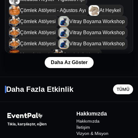
Çömlek Atölyesi - Ağustos Ayı
At Heykel
Çömlek Atölyesi
Vitray Boyama Workshop
Çömlek Atölyesi
Vitray Boyama Workshop
Çömlek Atölyesi
Vitray Boyama Workshop
Mum Atölyesi
Çömlek Atölyesi
Daha Az Göster
Vitray Boyama Workshop
Bülent Ortaçgil - Birsen Tezer
Masal M
14 Kasım Cmt - 21:30
8 Ağustos
Daha Fazla Etkinlik
TÜMÜ
İstanbul
•
IF Performance Hall Beşiktaş
İstanbul
•
1100
₺
Hakkımızda
Hakkımızda
Tıkla, karşılaştır, eğlen
İletişim
Vizyon & Misyon