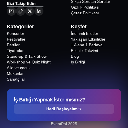
Sıkça Sorulan Sorular
Bizi Takip Edin
Gizlilik Politikası
Çerez Politikası
Kategoriler
Keşfet
Konserler
İndirimli Biletler
Festivaller
Yaklaşan Etkinlikler
Partiler
1 Alana 1 Bedava
Tiyatrolar
Etkinlik Takvimi
Stand-up & Talk Show
Blog
Workshop ve Quiz Night
İş Birliği
Aile ve çocuk
Mekanlar
Sanatçılar
İş Birliği Yapmak İster misiniz?
Hadi Başlayalım
EventPal 2025