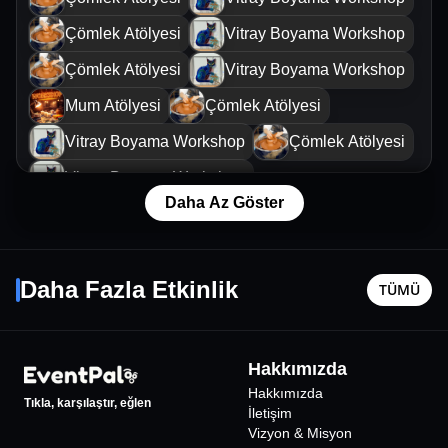
Çömlek Atölyesi
Vitray Boyama Workshop
Çömlek Atölyesi
Vitray Boyama Workshop
Mum Atölyesi
Çömlek Atölyesi
Vitray Boyama Workshop
Çömlek Atölyesi
Vitray Boyama Workshop
Daha Az Göster
Medusa Heykel - Ağustos Ayı
At Heykel
Semicenk - Yıldız Tilbe
Zengin 
Çömlek Atölyesi
9 Ağustos Paz - 20:00
28 Ekim Ç
Daha Fazla Etkinlik
TÜMÜ
İstanbul
•
Festival Park Yenikapı
İstanbul
•
750
₺
Hakkımızda
Hakkımızda
Tıkla, karşılaştır, eğlen
İletişim
Vizyon & Misyon